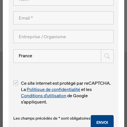
forme du tracé représente la lettre « Q » stylisée qui
correspond au logo de la compagnie d'assurances Uniqa
Versicherungen AG qui a installé son siège dans
l'immeuble
Retour à l´aperçu
France
Open
Ce site internet est protégé par reCAPTCHA.
La
Politique de confidentialité
et les
Conditions d’utilisation
de Google
s’appliquent.
Les champs précédés de * sont obligatoires
ENVOI