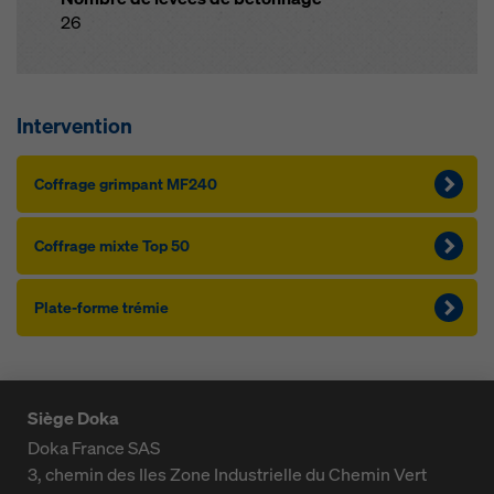
26
Intervention
Cof­f­rage grim­pant MF240
Cof­f­rage mixte Top 50
Plate-forme tré­m­ie
Siège Doka
Doka France SAS
3, chemin des Iles
Zone Industrielle du Chemin Vert