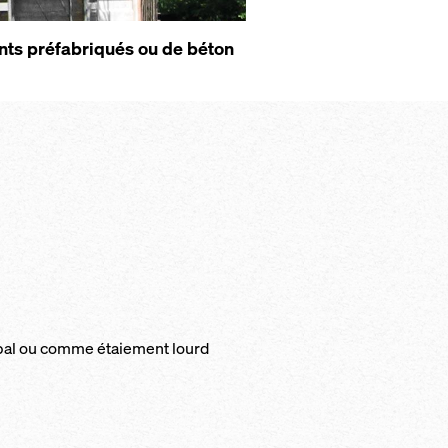
­nts pré­fa­b­riqués ou de bé­ton
ci­pal ou comme étaie­ment lourd