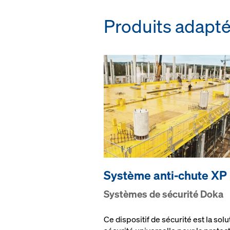
Produits adapt
Sys­tème an­ti-chute XP
Sys­tèm­es de sé­c­u­ri­té Doka
Ce dispositif de sécurité est la solu