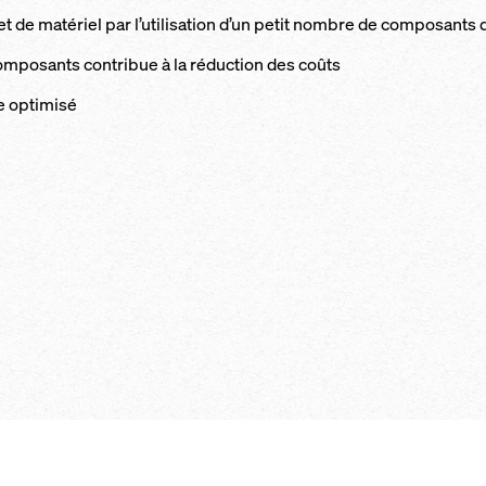
t de ma­té­riel par l’uti­li­sa­tion d’un pe­tit nombre de com­po­sant
 com­po­sants con­t­ri­bue à la ré­duc­tion des coûts
op­ti­mi­sé