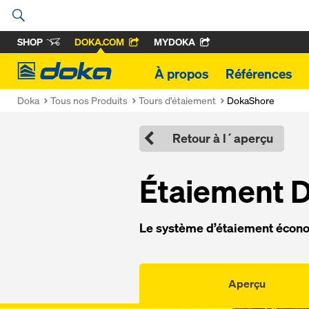
SHOP
DOKA.COM
MYDOKA
Doka
À propos
Références
Doka
Tous nos Produits
Tours d'étaiement
DokaShore
Retour à l´aperçu
Étaie­ment D
Le sys­tème d’étaie­ment éco­no
Aperçu