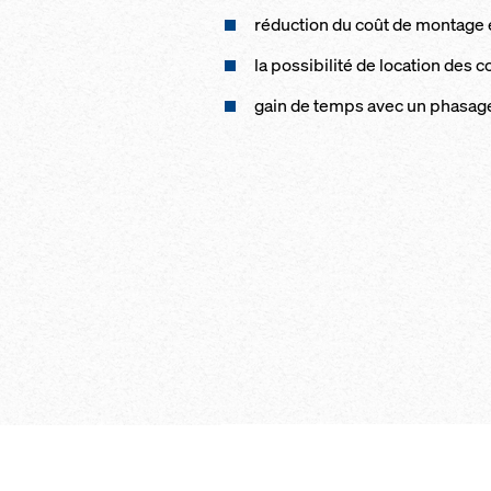
ré­duc­tion du coût de mon­tage e
la pos­si­bi­li­té de lo­ca­tion des
gain de temps avec un pha­sage 