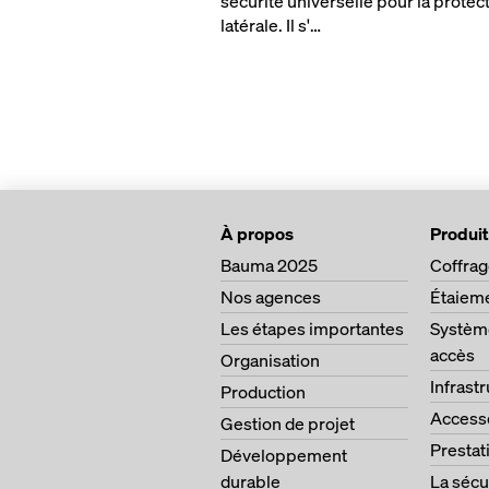
sécurité universelle pour la protec
latérale. Il s'…
À propos
Produit
Bauma 2025
Coffra
Nos agences
Étaiem
Les étapes importantes
Système
accès
Organisation
Infrast
Production
Access
Gestion de projet
Prestat
Développement
durable
La sécu