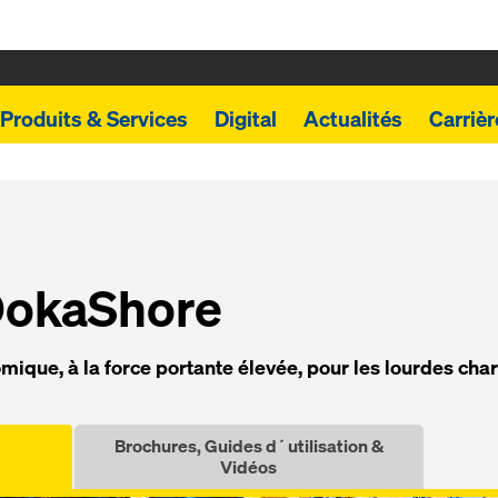
Produits & Services
Digital
Actualités
Carrièr
o­ka­S­hore
­mique, à la force por­tante él­e­vée, pour les lourdes cha
Brochures, Guides d´utilisation &
Vidéos