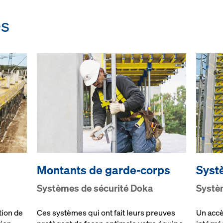
és
Mon­tants de garde-corps
Sys­t
Sys­tèm­es de sé­c­u­ri­té Doka
Sys­tèm
tion de
Ces systèmes qui ont fait leurs preuves
Un accè