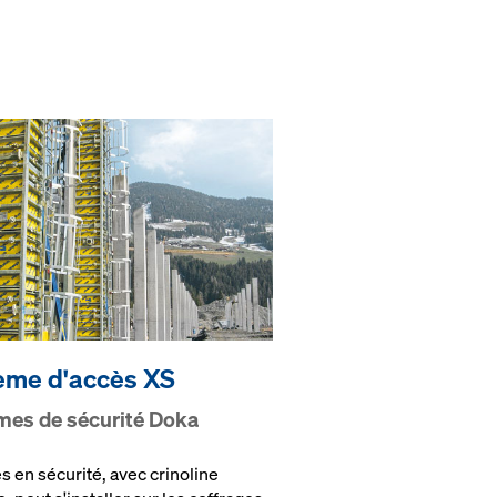
ème d'ac­cès XS
­es de sé­c­u­ri­té Doka
s en sécurité, avec crinoline