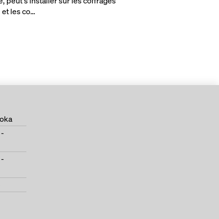
, peut s'installer sur les coffrages
 et les co…
Doka
 -
 -
e