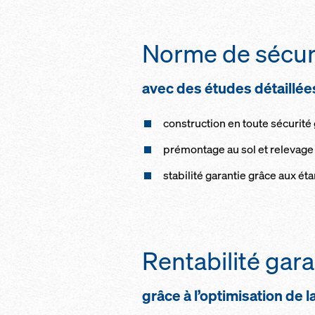
Norme de sé­c­u­ri
avec des études dé­tail­lé
cons­t­ruc­tion en toute sé­c­u­ri
pré­mon­tage au sol et re­le­vage e
sta­bi­li­té ga­ran­tie grâce aux éta
Ren­ta­bi­li­té ga­ra
grâce à l’op­ti­mi­sa­tion de 