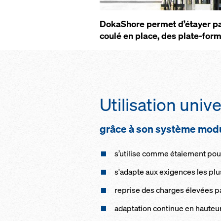
Do­ka­S­hore per­met d’étayer par
cou­lé en place, des plate-form
Uti­li­sa­tion uni­v
grâce à son sys­tème mo­du
s’uti­lise comme étaie­ment pour
s'adapte aux exi­gences les plus
re­p­rise des charges él­e­vées p
adap­ta­tion con­ti­nue en hau­te