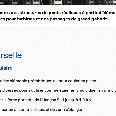
 ex. des st­ruc­tures de ponts réa­l­i­sées à par­tir d’élé­me
es pour tur­bines et des pas­sages de grand ga­ba­rit.
er­selle
­laire
 des élé­me­nts pré­fa­b­riqués ou pour cou­ler en place
 di­verses pour s’uti­li­ser comme étaie­ment in­di­vi­duel, en prin­
ar la force por­tante de l’étançon SL-1 jusqu’à 410 kN
ur par un en­semble d’étais et de vé­rin d’étançon