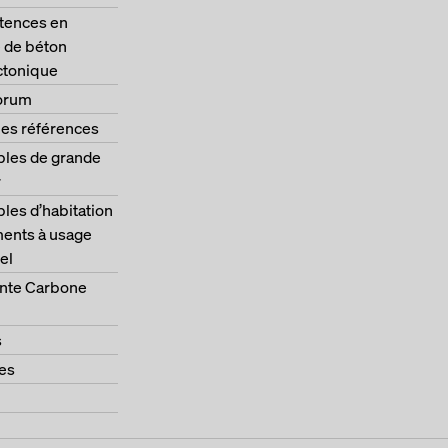
ences en
 de béton
ctonique
orum
les références
les de grande
r
es d’habitation
ments à usage
el
nte Carbone
s
es