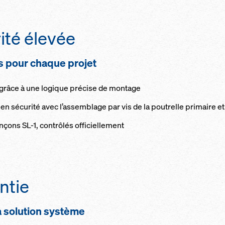
­té él­e­vée
es pour chaque projet
­té grâce à une lo­gique pré­c­ise de mon­tage
n sé­c­u­ri­té avec l’as­sem­b­lage par vis de la pou­t­relle pri­maire e
nçons SL-1, con­t­rô­lés of­fi­ciel­le­ment
n­tie
la so­lu­tion sys­tème