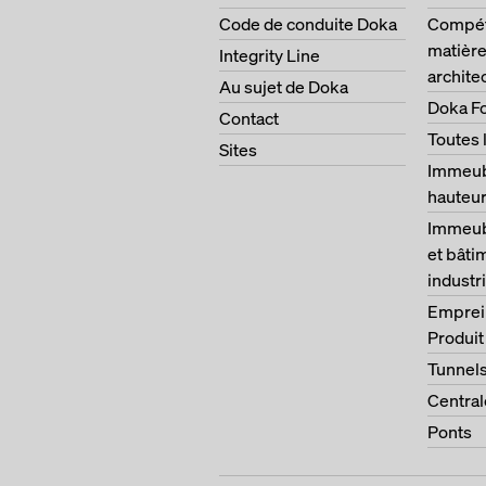
Code de conduite Doka
Compét
matière
Integrity Line
archite
Au sujet de Doka
Doka F
Contact
Toutes 
Sites
Immeub
hauteu
Immeubl
et bâti
industri
Emprei
Produit
Tunnel
Central
Ponts