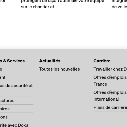
tion
protègent de façon optimale votre équipe
intégrée
sur le chantier et …
de voile
s & Services
Actualités
Carrière
ge
Toutes les nouvelles
Travailler chez 
ent
Offres d’emplois
France
s de sécurité et
Offres d’emplois
International
ructures
Plans de carrièr
oires
ions
rité avec Doka