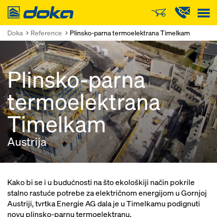
Doka
Doka
Reference
Plinsko-parna termoelektrana Timelkam
Plinsko-parna
termoelektrana
Timelkam
Austrija
Kako bi se i u budućnosti na što ekološkiji način pokrile
stalno rastuće potrebe za električnom energijom u Gornjoj
Austriji, tvrtka Energie AG dala je u Timelkamu podignuti
novu plinsko-parnu termoelektranu.