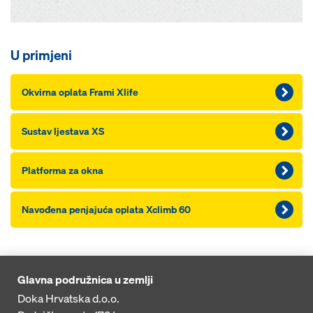
U primjeni
Okvirna oplata Frami Xlife
Sustav ljestava XS
Platforma za okna
Navođena penjajuća oplata Xclimb 60
Glavna podružnica u zemlji
Doka Hrvatska d.o.o.