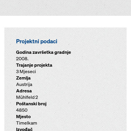
Projektni podaci
Godina završetka gradnje
2008.
Trajanje projekta
3 Mjeseci
Zemlja
Austrija
Adresa
Mühlfeld 2
Poštanski broj
4850
Mjesto
Timelkam
Izvođač