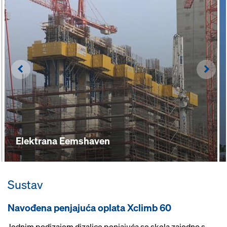
Left
Righ
Elektrana Eemshaven
Sustav
Navođena penjajuća oplata Xclimb 60
Jednim podizajem dizalice penjajuća se skela zajedno s