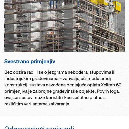
Svestrano primjenjiv
Bez obzira radi li se o jezgrama nebodera, stupovima ili
industrijskim građevinama – zahvaljujući modularnoj
konstrukciji sustava navođena penjajuća oplata Xclimb 60
primjenjiva je za brojne građevinske objekte. Povrh toga,
ovaj se sustav može koristiti i kao zaštitno platno s
različitim varijantama zatvaranja.
Odgovarajući proizvodi