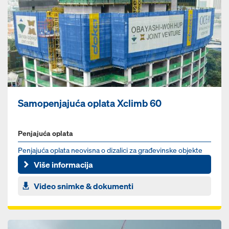
Samopenjajuća oplata Xclimb 60
Penjajuća oplata
Penjajuća oplata neovisna o dizalici za građevinske objekte
jednostavnog oblika i svih visina
Više informacija
Video snimke & dokumenti