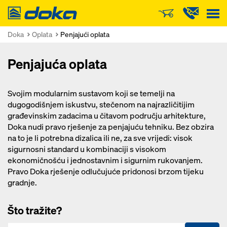
Doka
Doka
Oplata
Penjajući oplata
Penjajuća oplata
Svojim modularnim sustavom koji se temelji na
dugogodišnjem iskustvu, stečenom na najrazličitijim
građevinskim zadacima u čitavom području arhitekture,
Doka nudi pravo rješenje za penjajuću tehniku. Bez obzira
na to je li potrebna dizalica ili ne, za sve vrijedi: visok
sigurnosni standard u kombinaciji s visokom
ekonomičnošću i jednostavnim i sigurnim rukovanjem.
Pravo Doka rješenje odlučujuće pridonosi brzom tijeku
gradnje.
Što tražite?