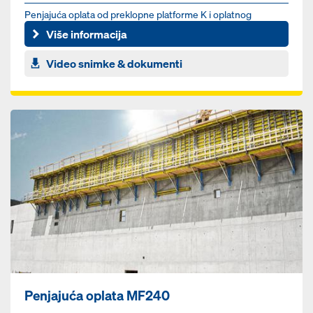
Penjajuća oplata od preklopne platforme K i oplatnog
elementa podizana dizalicom
Više informacija
Video snimke & dokumenti
Penjajuća oplata MF240