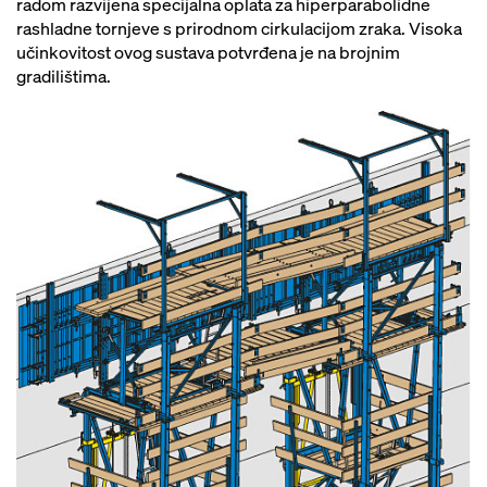
radom razvijena specijalna oplata za hiperparabolidne
zahtjevima prakse
rashladne tornjeve s prirodnom cirkulacijom zraka. Visoka
učinkovitost ovog sustava potvrđena je na brojnim
gradilištima.