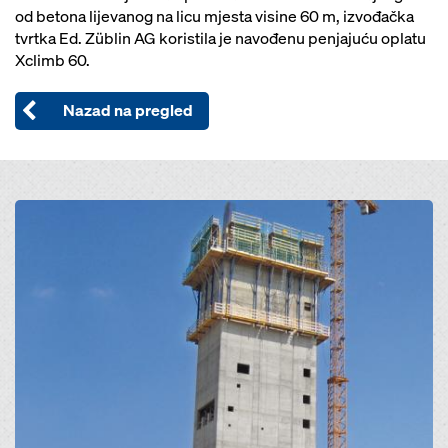
od betona lijevanog na licu mjesta visine 60 m, izvođačka
tvrtka Ed. Züblin AG koristila je navođenu penjajuću oplatu
Xclimb 60.
Nazad na pregled
Open