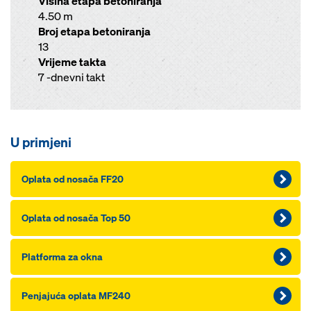
Visina etapa betoniranja
4.50 m
Broj etapa betoniranja
13
Vrijeme takta
7 -dnevni takt
U primjeni
Oplata od nosača FF20
Oplata od nosača Top 50
Platforma za okna
Penjajuća oplata MF240