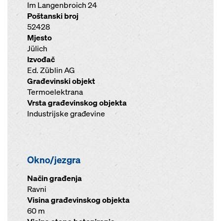
Im Langenbroich 24
Poštanski broj
52428
Mjesto
Jülich
Izvođač
Ed. Züblin AG
Građevinski objekt
Termoelektrana
Vrsta građevinskog objekta
Industrijske građevine
Okno/jezgra
Način građenja
Ravni
Visina građevinskog objekta
60 m