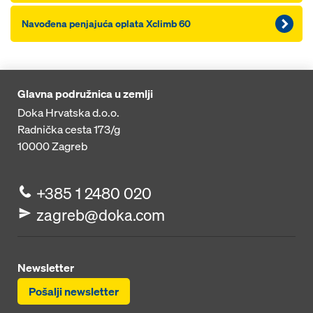
Navođena penjajuća oplata Xclimb 60
Glavna podružnica u zemlji
Doka Hrvatska d.o.o.
Radnička cesta 173/g
10000
Zagreb
+385 1 2480 020
zagreb@doka.com
Newsletter
Pošalji newsletter