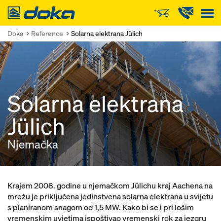
Doka
Doka
Reference
Solarna elektrana Jülich
Solarna elektrana
Jülich
Njemačka
Krajem 2008. godine u njemačkom Jülichu kraj Aachena na
mrežu je priključena jedinstvena solarna elektrana u svijetu
s planiranom snagom od 1,5 MW. Kako bi se i pri lošim
vremenskim uvjetima ispoštivao vremenski rok za jezgru