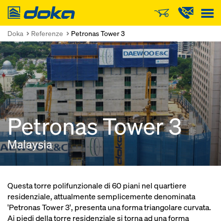
Doka
Doka
Referenze
Petronas Tower 3
Petronas Tower 3
Malaysia
Questa torre polifunzionale di 60 piani nel quartiere
residenziale, attualmente semplicemente denominata
'Petronas Tower 3', presenta una forma triangolare curvata.
Ai piedi della torre residenziale si torna ad una forma