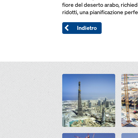
fiore del deserto arabo, richi
ridotti, una pianificazione perfet
Indietro
Open
Open
Open
Open