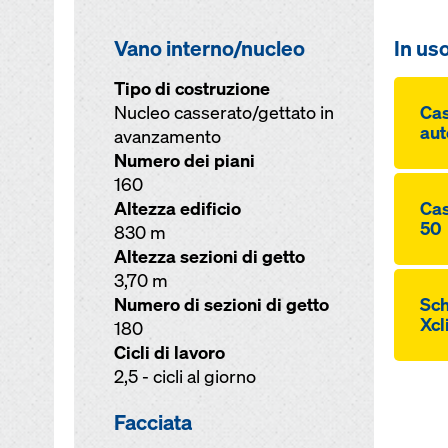
Vano interno/nucleo
In us
Tipo di costruzione
Nucleo casserato/gettato in
Ca
aut
avanzamento
Numero dei piani
160
Altezza edificio
Cas
50
830 m
Altezza sezioni di getto
3,70 m
Numero di sezioni di getto
Sch
Xcl
180
Cicli di lavoro
2,5 - cicli al giorno
Facciata