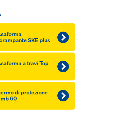
o
ssaforma
orampante SKE plus
saforma a travi Top
ermo di protezione
imb 60