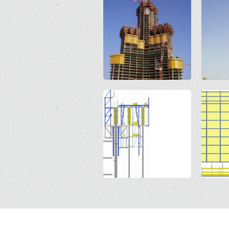
Open
Open