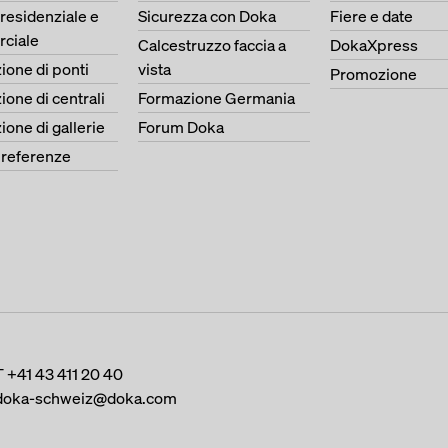
 residenziale e
Sicurezza con Doka
Fiere e date
ciale
Calcestruzzo faccia a
DokaXpress
ione di ponti
vista
Promozione
ione di centrali
Formazione Germania
ione di gallerie
Forum Doka
e referenze
T
+41 43 411 20 40
doka-schweiz@doka.com