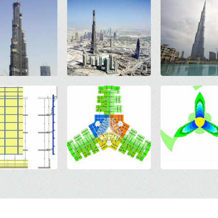
Open
Open