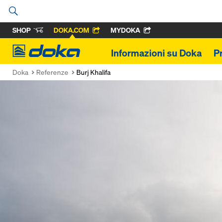
SHOP
DOKA.COM
MYDOKA
Doka
Informazioni su Doka
P
Doka
Referenze
Burj Khalifa