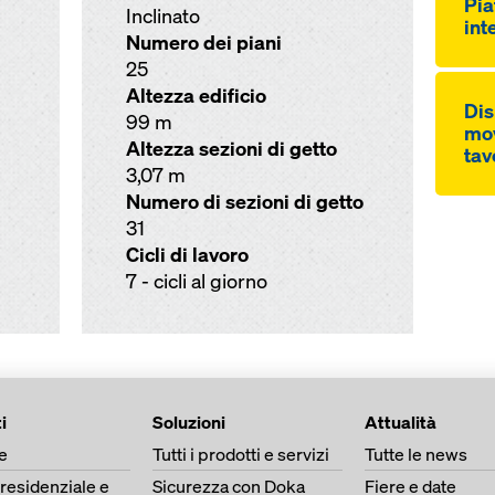
Pia
Inclinato
int
Numero dei piani
25
Altezza edificio
Dis
99 m
mov
Altezza sezioni di getto
tav
3,07 m
Numero di sezioni di getto
31
Cicli di lavoro
7 - cicli al giorno
i
Soluzioni
Attualità
e
Tutti i prodotti e servizi
Tutte le news
 residenziale e
Sicurezza con Doka
Fiere e date