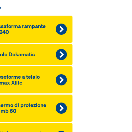
o
ssaforma rampante
240
olo Dokamatic
seforme a telaio
max Xlife
ermo di protezione
imb 60