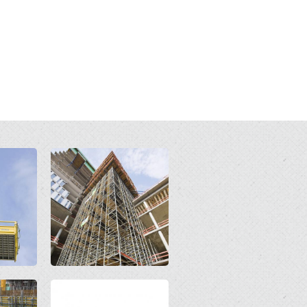
Open
Open