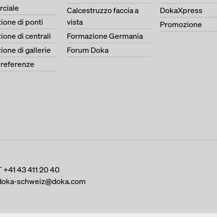
ciale
Calcestruzzo faccia a
DokaXpress
ione di ponti
vista
Promozione
ione di centrali
Formazione Germania
ione di gallerie
Forum Doka
e referenze
T
+41 43 411 20 40
doka-schweiz@doka.com