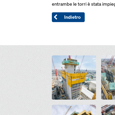
entrambe le torri è stata impi
Indietro
Open
Open
Open
Open