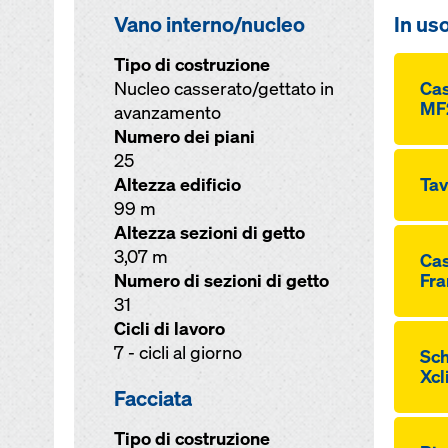
Vano interno/nucleo
In us
Tipo di costruzione
Nucleo casserato/gettato in
Ca
MF
avanzamento
Numero dei piani
25
Altezza edificio
Tav
99 m
Altezza sezioni di getto
3,07 m
Cas
Numero di sezioni di getto
Fra
31
Cicli di lavoro
7 - cicli al giorno
Sch
Xcl
Facciata
Tipo di costruzione