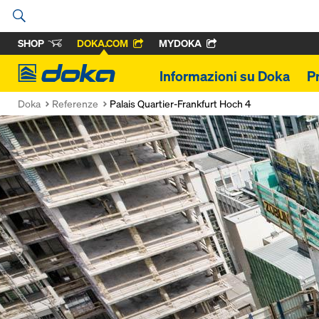
SHOP
DOKA.COM
MYDOKA
Doka
Informazioni su Doka
P
Doka
Referenze
Palais Quartier-Frankfurt Hoch 4