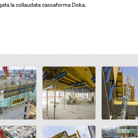
egata la collaudata cassaforma Doka.
Open
Open
Open
Open