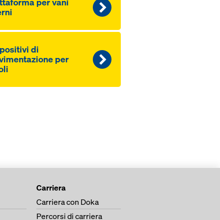
ttaforma per vani
erni
positivi di
imentazione per
oli
Carriera
Carriera con Doka
Percorsi di carriera