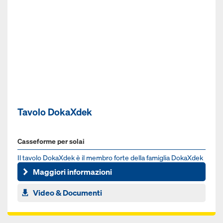
Tavolo DokaXdek
Casseforme per solai
Il tavolo DokaXdek è il membro forte della famiglia DokaXdek
ed è indicato per cantieri di dimensioni medio-grandi
Maggiori informazioni
Video & Documenti