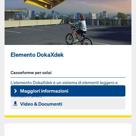
Elemento DokaXdek
Casseforme per solai
L'elemento DokaXdek è un sistema di elementi leggero e
rapido posizionabile da due persone, che può essere
Maggiori informazioni
montato e smo...
Video & Documenti