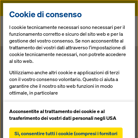
Doka
Cookie di consenso
Doka
News
I cookie tecnicamente necessari sono necessari per il
funzionamento corretto e sicuro del sito web e per la
Muskrat Falls - Doka come partner per il più grande progetto edile in
gestione del vostro consenso. Se non acconsentite al
Canada
trattamento dei vostri dati attraverso l'impostazione di
cookie tecnicamente necessari, non potrete accedere
Muskrat Falls -
al sito web.
Utilizziamo anche altri cookie e applicazioni di terzi
Doka come
con il vostro consenso volontario. Questo ci aiuta a
garantire che il nostro sito web funzioni in modo
partner per il
ottimale, in particolare
migliorare continuamente la funzionalità del
più grande
nostro sito web (cookie funzionali e statistici),
Acconsentite al trattamento dei cookie e al
facilitare un processo di acquisto senza problemi
trasferimento dei vostri dati personali negli USA
nell'online shop Doka (cookie funzionali e
progetto edile
statistici),
Sì, consentire tutti i cookie (compresi i fornitori