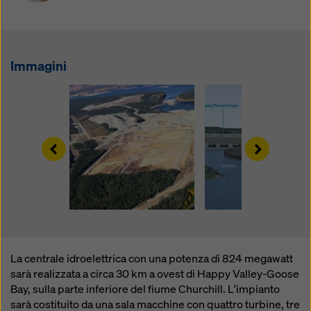
modificando le vostre
impostazioni dei cookie
cliccando su impostazioni dei cookie in fondo a questo
sito web e utilizzando le caselle di controllo
corrispondenti. Potete revocare il vostro consenso in
Immagini
qualsiasi momento, con effetto futuro e senza
indicarne il motivo, cliccando su
impostazioni cookie
in fondo a questo sito web.
Potete trovare ulteriori informazioni sui nostri cookie
nella nostra informativa sulla privacy
. Vi offriamo
Left
Right
inoltre la possibilità di selezionare i vostri cookie
(impostazioni avanzate dei cookie).
La centrale idroelettrica con una potenza di 824 megawatt
sarà realizzata a circa 30 km a ovest di Happy Valley-Goose
Bay, sulla parte inferiore del fiume Churchill. L'impianto
sarà costituito da una sala macchine con quattro turbine, tre