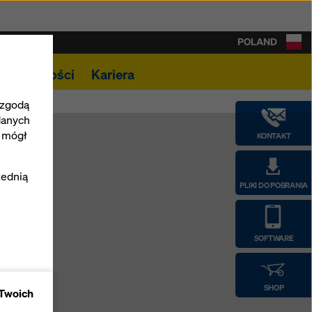
POLAND
Aktualności
Kariera
 zgodą
danych
e mógł
KONTAKT
e
zednią
PLIKI DO POBRANIA
i
SOFTWARE
epu
SHOP
 Twoich