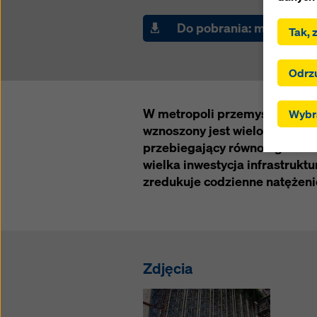
.
Do pobrania: materiały
Tak, 
Klikają
użytkow
Klikają
Odrz
wybrane
przekaz
W metropoli przemysłowej Za
Wybra
ustawie
wznoszony jest wielopasmowy
trzecic
przebiegający równolegle do 
zgodnie
RODO, z
wielka inwestycja infrastruktu
użytkow
zredukuje codzienne natężeni
tych kra
skutecz
wszystk
dostos
cookie 
Zdjęcia
można w
podawan
Więcej 