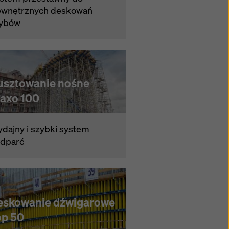
wnętrznych deskowań
ybów
usztowanie nośne
taxo 100
dajny i szybki system
dparć
eskowanie dźwigarowe
op 50