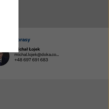
djęcia
okie.
ookie
ane
akt dla prasy
ajów
chrony
Michał Łojek
46
michal.lojek@doka.com
e dane
+48 697 691 683
ów w
rzucić
ów
odę
z
yny.
zej