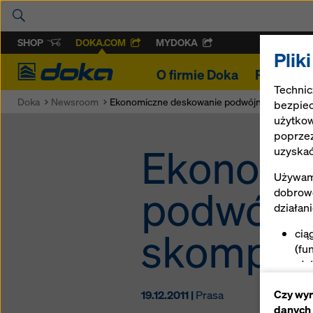
SHOP
DOKA.COM
MYDOKA
Plik
Doka
O firmie Doka
Projekty
Technic
Doka
Newsroom
Ekonomiczne deskowanie podwójnego pylonu o
bezpiec
użytkow
poprzez
Ekonomi
uzyskać
Używamy
podwójne
dobrowo
działan
skomplik
cią
(fu
uła
int
Czy wyr
19.12.2011 |
Prasa
zap
danych
pla