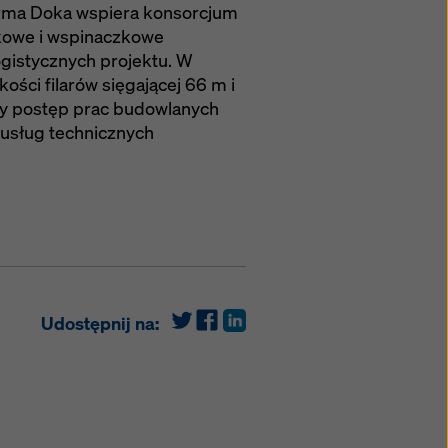
irma Doka wspiera konsorcjum
kowe i wspinaczkowe
gistycznych projektu. W
ści filarów sięgającej 66 m i
ały postęp prac budowlanych
 usług technicznych
Udostępnij na: