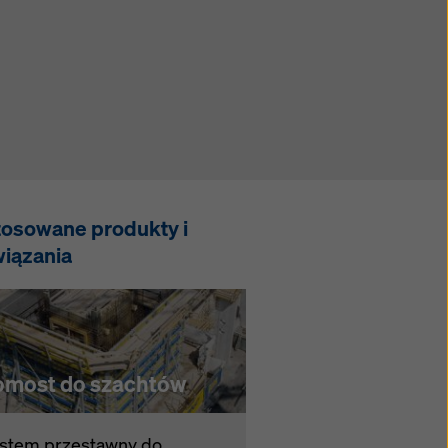
tosowane produkty i
wiązania
omost do szachtów
stem przestawny do