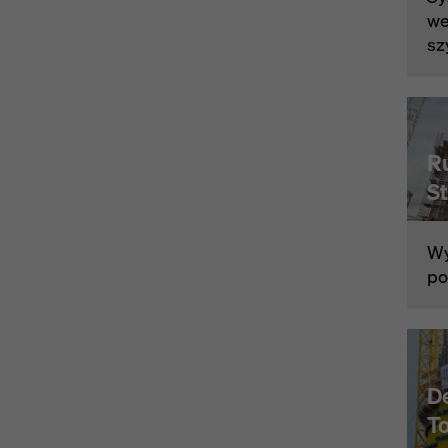
we
sz
R
S
Wy
po
D
T