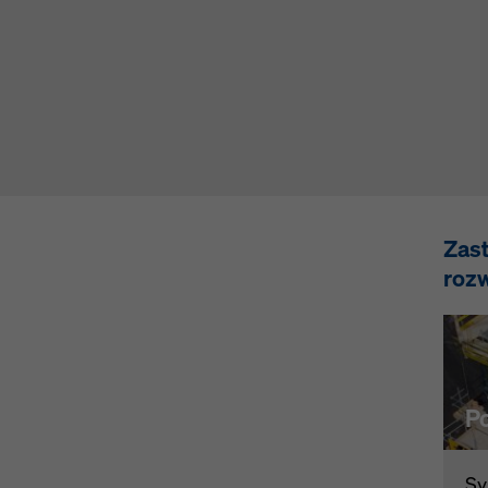
e prywatności
. Oferujemy również opcję wyboru plików cookie
sowane ustawienia plików cookie).
Zas
roz
P
Sy