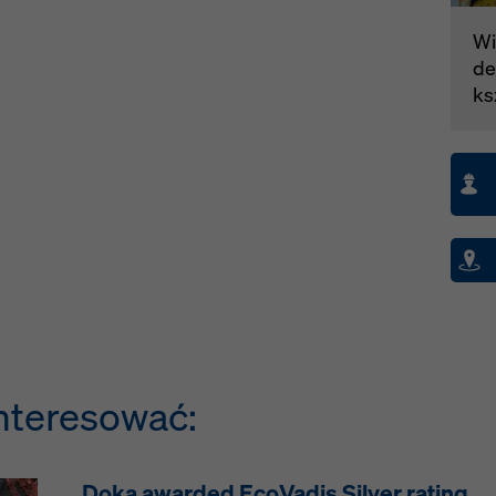
Wi
de
ks
nteresować:
Doka awarded EcoVadis Silver rating