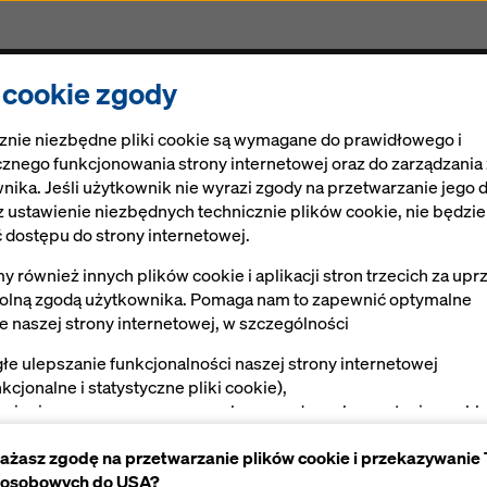
i cookie zgody
Rozwiązania
Ringlock
Cyfrowe rozwiązania
znie niezbędne pliki cookie są wymagane do prawidłowego i
 skomplikowanej geometrii
znego funkcjonowania strony internetowej oraz do zarządzania
nika. Jeśli użytkownik nie wyrazi zgody na przetwarzanie jego 
 ustawienie niezbędnych technicznie plików cookie, nie będzi
czne deskowani
 dostępu do strony internetowej.
 również innych plików cookie i aplikacji stron trzecich za upr
go pylonu o
lną zgodą użytkownika. Pomaga nam to zapewnić optymalne
ie naszej strony internetowej, w szczególności
owanej geometri
głe ulepszanie funkcjonalności naszej strony internetowej
nkcjonalne i statystyczne pliki cookie),
twienie sprawnego procesu zakupu podczas korzystania ze skl
ernetowego Doka (funkcjonalne i statystyczne pliki cookie),
ażasz zgodę na przetwarzanie plików cookie i przekazywanie
ewnienie użytkownikowi odpowiednich reklam na niektórych
 osobowych do USA?
tformach (marketingowe pliki cookie).