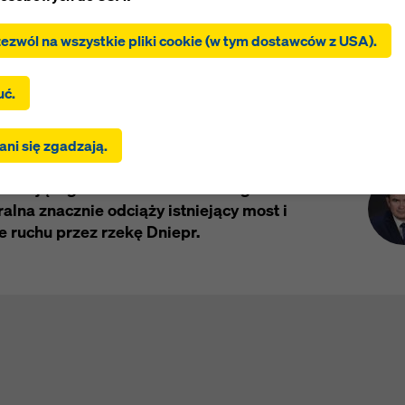
 prasowe
Zastosowane produkty i rozwiązania
Z
zezwól na wszystkie pliki cookie (w tym dostawców z USA).
c „Zezwól na wszystkie pliki cookie (w tym dostawców z USA)”,
nik wyraża zgodę na instalację i używanie wszystkich plików co
c „Zgadzam się na wybrane”, użytkownik wyraża zgodę na pliki c
uć.
 za pomocą pól wyboru. Może to również wiązać się z
ywaniem danych do krajów trzecich, takich jak USA. Jeśli wybr
Kont
poroże na południowym wschodzie Ukrainy
ni się zgadzają.
nia obejmują również dostawców, którzy przekazują dane do kr
, 2000-metrowy most wantowy,
h, w których nie ma decyzji stwierdzającej odpowiedni stopień o
istniejącego mostu autostradowego. Ta
 z art. 45 RODO ani odpowiednich zabezpieczeń zgodnie z art. 
goda użytkownika obejmuje również to. Może istnieć ryzyko, ż
ralna znacznie odciąży istniejący most i
nika przesłane w ten sposób mogą podlegać dostępowi organ
e ruchu przez rzekę Dniepr.
jach trzecich w celu kontroli i monitorowania oraz że nie ma
nych środków prawnych przeciwko temu. Użytkownik może od
ie pliki cookie, które wymagają zgody, klikając „Odrzuć” lub
owując swoje
ustawienia plików cookie
, klikając ustawienia plik
na dole tej witryny i korzystając z odpowiednich pól wyboru. Zg
ycofać w dowolnym momencie ze skutkiem na przyszłość i be
ia przyczyny, klikając
ustawienia plików cookie
na dole tej witr
informacji na temat naszych plików cookie można znaleźć
w nas