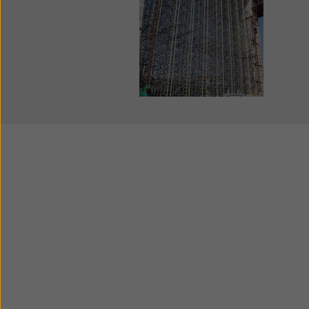
polityc
(zaawan