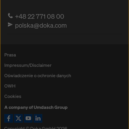
+48 22 771 08 00
polska@doka.com
Prasa
Impressum/Disclaimer
Oświadczenie o ochronie danych
OWH
Cookies
A company of Umdasch Group
Ikona Facebook
Ikona X
Ikona YouTube
Ikona LinkedIn
Copyright © Doka GmbH 2026