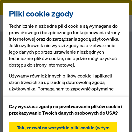
Doka
Pliki cookie zgody
Doka
Newsroom
Technicznie niezbędne pliki cookie są wymagane do
Beton architektoniczny dla prawdziwego diamentu
prawidłowego i bezpiecznego funkcjonowania strony
internetowej oraz do zarządzania zgodą użytkownika.
Beton
Jeśli użytkownik nie wyrazi zgody na przetwarzanie
jego danych poprzez ustawienie niezbędnych
technicznie plików cookie, nie będzie mógł uzyskać
architektoniczn
dostępu do strony internetowej.
y dla
Używamy również innych plików cookie i aplikacji
stron trzecich za uprzednią dobrowolną zgodą
użytkownika. Pomaga nam to zapewnić optymalne
prawdziwego
działanie naszej strony internetowej, w szczególności
ciągłe ulepszanie funkcjonalności naszej strony
Czy wyrażasz zgodę na przetwarzanie plików cookie i
diamentu
internetowej (funkcjonalne i statystyczne pliki
przekazywanie Twoich danych osobowych do USA?
cookie),
ułatwienie sprawnego procesu zakupu podczas
Tak, zezwól na wszystkie pliki cookie (w tym
16.09.2014 |
Prasa