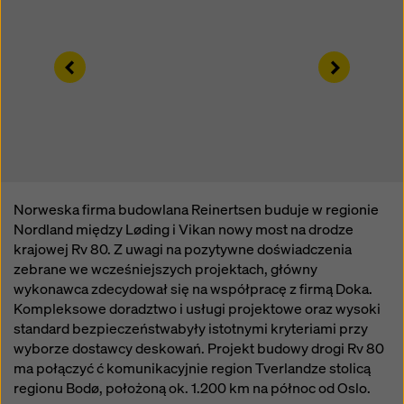
sposób mogą podlegać dostępowi organów w tych
krajach trzecich w celu kontroli i monitorowania oraz
że nie ma skutecznych środków prawnych przeciwko
Left
Right
temu. Użytkownik może odrzucić wszystkie pliki
cookie, które wymagają zgody, klikając „Odrzuć” lub
dostosowując swoje
ustawienia plików cookie
,
klikając ustawienia plików cookie na dole tej witryny i
korzystając z odpowiednich pól wyboru. Zgodę można
wycofać w dowolnym momencie ze skutkiem na
przyszłość i bez podawania przyczyny, klikając
ustawienia plików cookie
na dole tej witryny.
Norweska firma budowlana Reinertsen buduje w regionie
Nordland między Løding i Vikan nowy most na drodze
Więcej informacji na temat naszych plików cookie
krajowej Rv 80. Z uwagi na pozytywne doświadczenia
można znaleźć
w naszej polityce prywatności
.
zebrane we wcześniejszych projektach, główny
Oferujemy również opcję wyboru plików cookie
wykonawca zdecydował się na współpracę z firmą Doka.
(zaawansowane ustawienia plików cookie).
Kompleksowe doradztwo i usługi projektowe oraz wysoki
standard bezpieczeństwabyły istotnymi kryteriami przy
wyborze dostawcy deskowań. Projekt budowy drogi Rv 80
ma połączyć ć komunikacyjnie region Tverlandze stolicą
regionu Bodø, położoną ok. 1.200 km na północ od Oslo.