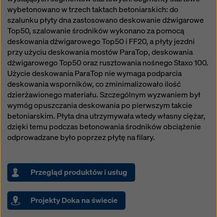
wybetonowano w trzech taktach betoniarskich: do
szalunku płyty dna zastosowano deskowanie dźwigarowe
Top50, szalowanie środników wykonano za pomocą
deskowania dźwigarowego Top50 i FF20, a płyty jezdni
przy użyciu deskowania mostów ParaTop, deskowania
dźwigarowego Top50 oraz rusztowania nośnego Staxo 100.
Użycie deskowania ParaTop nie wymaga podparcia
deskowania wsporników, co zminimalizowało ilość
dzierżawionego materiału. Szczególnym wyzwaniem był
wymóg opuszczania deskowania po pierwszym takcie
betoniarskim. Płyta dna utrzymywała wtedy własny ciężar,
dzięki temu podczas betonowania środników obciążenie
odprowadzane było poprzez płytę na filary.
Przegląd produktów i usług
Projekty Doka na świecie