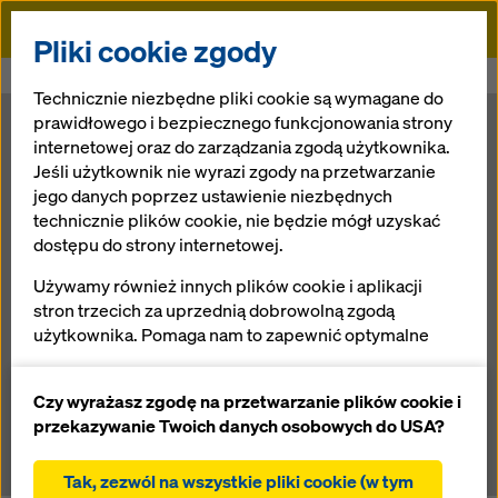
Doka
Pliki cookie zgody
Doka
Newsroom
Wysoka fala na Morzu Norweskim
Technicznie niezbędne pliki cookie są wymagane do
prawidłowego i bezpiecznego funkcjonowania strony
Wysoka fala na
internetowej oraz do zarządzania zgodą użytkownika.
Jeśli użytkownik nie wyrazi zgody na przetwarzanie
jego danych poprzez ustawienie niezbędnych
Morzu
technicznie plików cookie, nie będzie mógł uzyskać
dostępu do strony internetowej.
Norweskim
Używamy również innych plików cookie i aplikacji
stron trzecich za uprzednią dobrowolną zgodą
użytkownika. Pomaga nam to zapewnić optymalne
13.11.2012 |
Polska
działanie naszej strony internetowej, w szczególności
ciągłe ulepszanie funkcjonalności naszej strony
Czy wyrażasz zgodę na przetwarzanie plików cookie i
internetowej (funkcjonalne i statystyczne pliki
Download: Pressematerial
przekazywanie Twoich danych osobowych do USA?
cookie),
ułatwienie sprawnego procesu zakupu podczas
Tak, zezwól na wszystkie pliki cookie (w tym