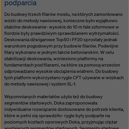
podparcia
Do budowy trzech filarów mostu, na których zamontowano
wózki do metody nawisowej, konieczne było wyjątkowo
stabilne deskowanie- wysokie do 10 m fale sztormowe w
fiordzie były prawdziwym sprawdzianem wytrzymałości.
Deskowania dźwigarowe Top50 i FF20 sprostały jednak
warunkom pogodowym przy budowie filarów. Podwójne
filary wykonano w jednym takcie betoniarskim. W celu
stabilizacji deskowania, wzniesiono platformy na
fundamentach pod filarami, na które za pomocą wrzecion
odprowadzano wysokie obciążenia wiatrem. Do budowy
tych platform wykorzystano rygle CFT używane w wózkach
do metody nawisowej i system SL-1.
Wspomnianych materiałów użyto też do budowy
segmentów startowych. Doka zaproponowała
indywidualne rozwiązanie dostosowane do potrzeb klienta,
które w pełni się sprawdziło- rygle były podparte na
poziomych kozłach oporowych Doka, przyjmując ciężar
wystających segmentów startowych. Segmenty startowe