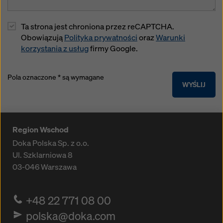
Ta strona jest chroniona przez reCAPTCHA.
Obowiązują
Polityka prywatności
oraz
Warunki
korzystania z usług
firmy Google.
Pola oznaczone * są wymagane
WYŚLIJ
Region Wschod
Doka Polska Sp. z o.o.
Ul. Szklarniowa 8
03-046
Warszawa
+48 22 771 08 00
polska@doka.com