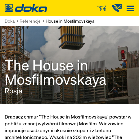
Doka
Doka
Referencje
House in Mosfilmovskaya
The House in
Mosfilmovskaya
Rosja
Drapacz chmur "The House in Mosfilmovskaya" powstał w
pobliżu znanej wytwórni filmowej Mosfilm. Wieżowiec
imponuje osadzonymi ukośnie słupami z betonu
architektonicznego. Wysoki na 203 m wieżowiec "The