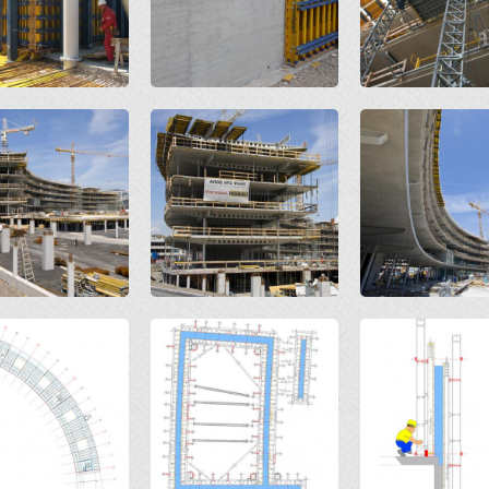
Open
Open
Open
Open