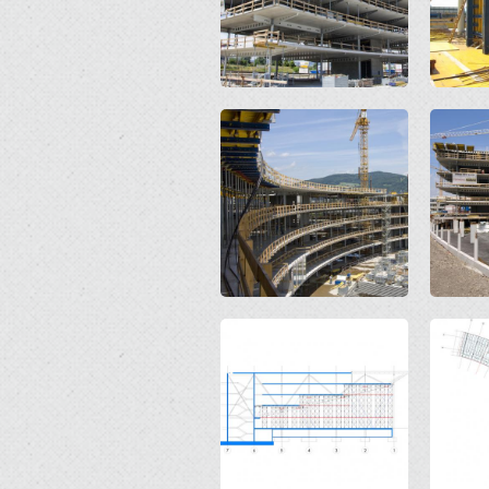
Open
Open
Open
Open