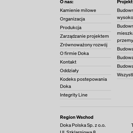
O nas:
Projekt
Kamienie milowe
Budown
wysoko
Organizacja
Budown
Produkcja
mieszk
Zarządzanie projektem
przemy
Zrównoważony rozwój
Budowa
O firmie Doka
Budowa
Kontakt
Budowa 
Oddziały
Wszystk
Kodeks postepowania
Doka
Integrity Line
Region Wschod
Doka Polska Sp. z o.o.
Ul. Szklarniowa 8