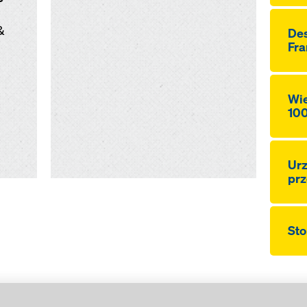
&
De
Fra
Wi
10
Urz
prz
Sto