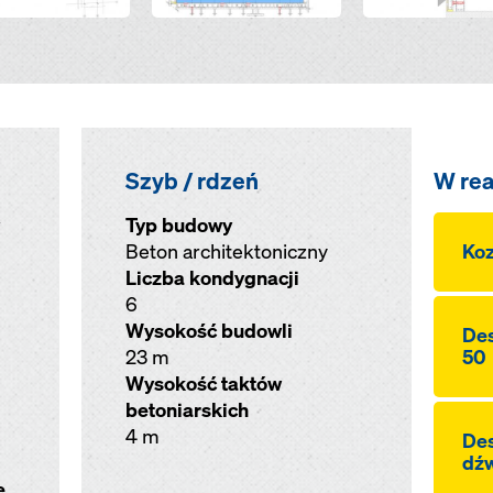
Szyb / rdzeń
W real
Typ budowy
Beton architektoniczny
Koz
Liczba kondygnacji
6
Wysokość budowli
De
23 m
50
Wysokość taktów
betoniarskich
4 m
De
dź
e