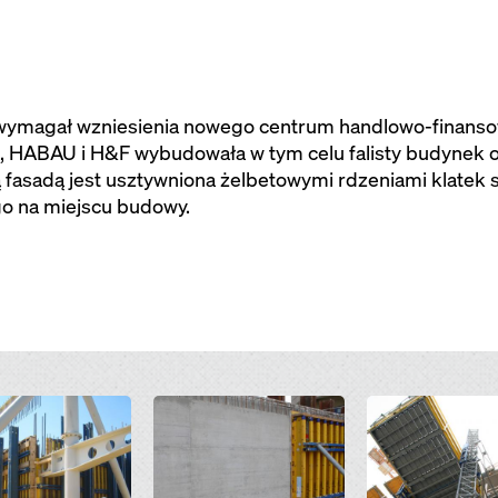
wymagał wzniesienia nowego centrum handlowo-finanso
, HABAU i H&F wybudowała w tym celu falisty budynek o
ą fasadą jest usztywniona żelbetowymi rdzeniami klatek
o na miejscu budowy.
Open
Open