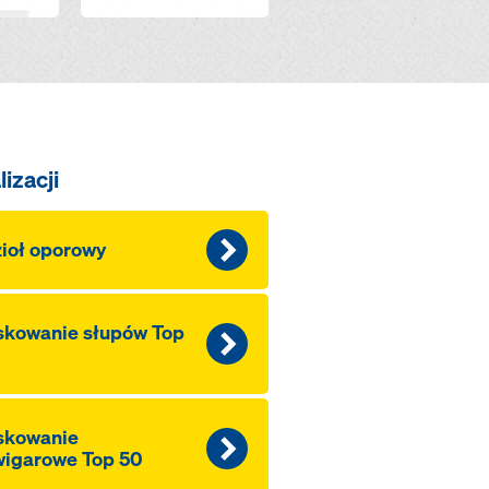
izacji
ioł oporowy
skowanie słupów Top
skowanie
wigarowe Top 50