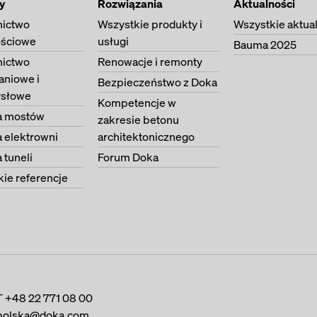
y
Rozwiązania
Aktualności
ictwo
Wszystkie produkty i
Wszystkie aktua
ściowe
usługi
Bauma 2025
ictwo
Renowacje i remonty
aniowe i
Bezpieczeństwo z Doka
słowe
Kompetencje w
 mostów
zakresie betonu
 elektrowni
architektonicznego
tuneli
Forum Doka
ie referencje
T
+48 22 771 08 00
polska@doka.com