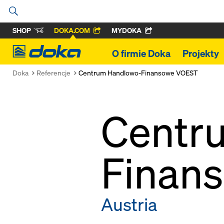
SHOP
DOKA.COM
MYDOKA
Doka
O firmie Doka
Projekty
Doka
Referencje
Centrum Handlowo-Finansowe VOEST
Centr
Finan
Austria