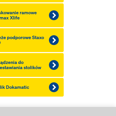
skowanie ramowe
max Xlife
eże podporowe Staxo
0
ądzenia do
estawiania stolików
lik Dokamatic