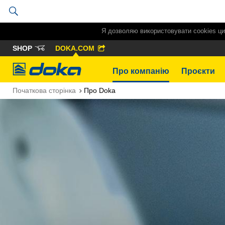
Я дозволяю використовувати cookies ци
SHOP
DOKA.COM
Doka
Про компанію
Проєкти
Початкова сторінка
Про Doka