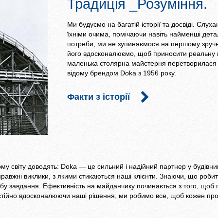
Традиція _Розуміння.
Ми будуємо на багатій історії та досвіді. Слуха
їхніми очима, помічаючи навіть найменші дета
потреби, ми не зупиняємося на першому зручн
його вдосконалюємо, щоб приносити реальну 
маленька столярна майстерня перетворилася 
відому брендом Doka з 1956 року.
Факти з історії
ьому світу доводять: Doka — це сильний і надійний партнер у будів
равжні виклики, з якими стикаються наші клієнти. Знаючи, що роби
у завдання. Ефективність на майданчику починається з того, щоб 
Постійно вдосконалюючи наші рішення, ми робимо все, щоб кожен проє