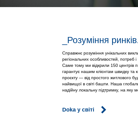
_Розуміння ринків
Справжнє розуміння унікальних викли
регіональних особливостей, потреб і 
Саме тому ми відкрили 150 центрів пр
гарантує нашим клієнтам швидку та 
проєкту — від простого житлового бу
найвищої в світі башти. Наша глоба
надійну локальну підтримку, на яку 
Doka у світі