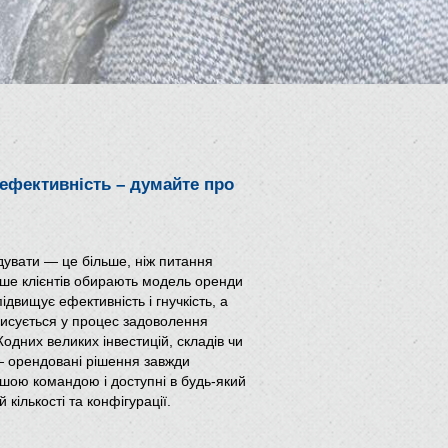
ефективність – думайте про
дувати — це більше, ніж питання
льше клієнтів обирають модель оренди
ідвищує ефективність і гнучкість, а
писується у процес задоволення
Жодних великих інвестицій, складів чи
 орендовані рішення завжди
шою командою і доступні в будь-який
 кількості та конфігурації.