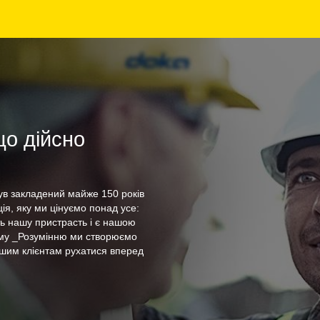
що дійсно
ув закладений майже 150 років
ція, яку ми цінуємо понад усе:
ть нашу пристрасть і є нашою
му _Розумінню ми створюємо
ашим клієнтам рухатися вперед