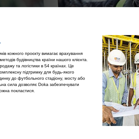
.
ків кожного проєкту вимагає врахування
методів будівництва країни нашого клієнта.
одажу та логістики в 54 країнах. Це
комплексну підтримку для будь-якого
динку до футбольного стадіону, мосту або
льна сила дозволяє Doka забезпечувати
можна покластися.