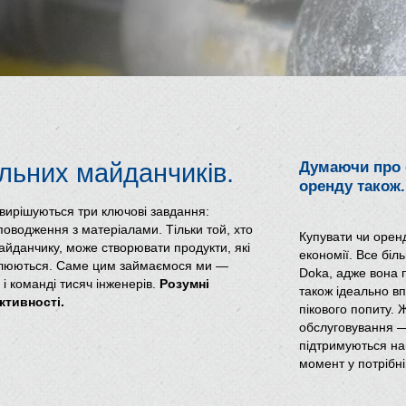
льних майданчиків.
Думаючи про 
оренду також.
ирішуються три ключові завдання:
поводження з матеріалами. Тільки той, хто
Купувати чи орен
майданчику, може створювати продукти, які
економії. Все бі
алюються. Саме цим займаємося ми —
Doka, адже вона п
і команді тисяч інженерів.
Розумні
також ідеально в
тивності.
пікового попиту. 
обслуговування —
підтримуються на
момент у потрібній