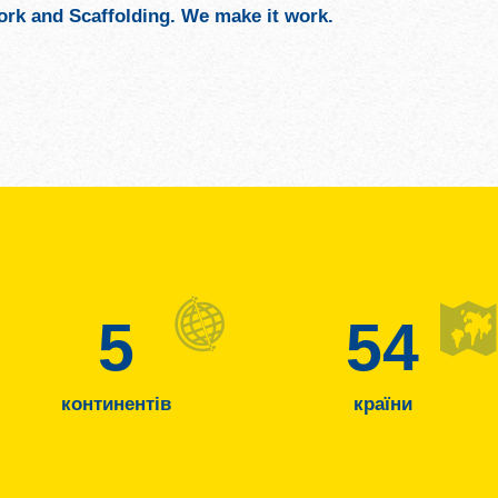
k and Scaffolding. We make it work.
5
54
континентів
країни