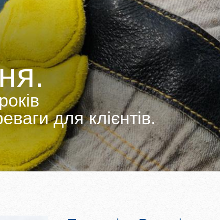
ня.
років
еваги для клієнтів.