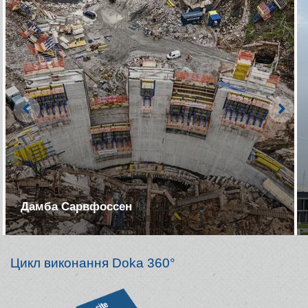
Left
Righ
Дамба Сарвфоссен
Цикл виконання Doka 360°