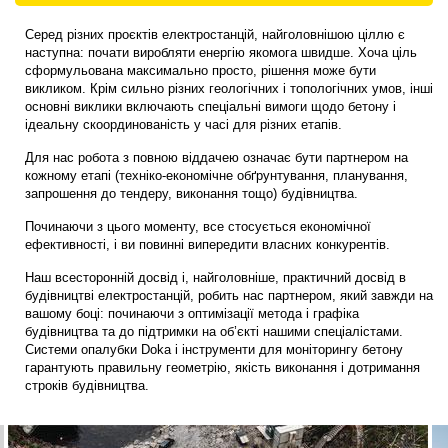
Серед різних проєктів електростанцій, найголовнішою ціллю є
наступна: почати виробляти енергію якомога швидше. Хоча ціль
сформульована максимально просто, рішення може бути
викликом. Крім сильно різних геологічних і топологічних умов, інші
основні виклики включають спеціальні вимоги щодо бетону і
ідеальну скоординованість у часі для різних етапів.
Для нас робота з повною віддачею означає бути партнером на
кожному етапі (техніко-економічне обґрунтування, планування,
запрошення до тендеру, виконання тощо) будівництва.
Починаючи з цього моменту, все стосується економічної
ефективності, і ви повинні випередити власних конкурентів.
Наш всесторонній досвід і, найголовніше, практичний досвід в
будівництві електростанцій, робить нас партнером, який завжди на
вашому боці: починаючи з оптимізації метода і графіка
будівництва та до підтримки на об’єкті нашими спеціалістами.
Системи опалубки Doka і інструменти для моніторингу бетону
гарантують правильну геометрію, якість виконання і дотримання
строків будівництва.