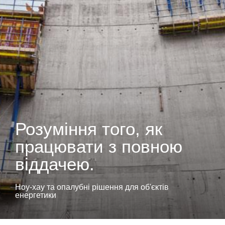
Розуміння того, як
працювати з повною
віддачею.
Ноу-хау та опалубні рішення для об'єктів
енергетики