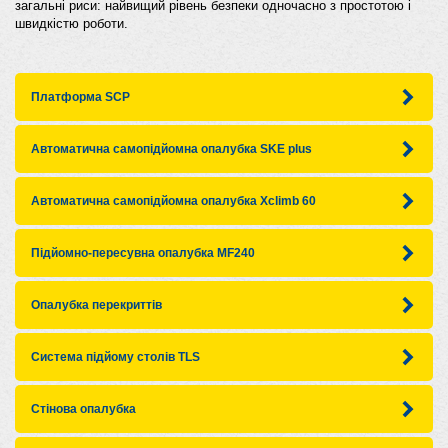
загальні риси: найвищий рівень безпеки одночасно з простотою і
швидкістю роботи.
Платформа SCP
Автоматична самопідйомна опалубка SKE plus
Автоматична самопідйомна опалубка Xclimb 60
Підйомно-пересувна опалубка MF240
Опалубка перекриттів
Система підйому столів TLS
Стінова опалубка