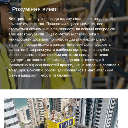
_Розуміння вимог
Ви отримаєте слушні поради одразу після фази тендеру або
початку будівництва. Починаючи з цього моменту, все
стосується економічної ефективності, ви повинні випередити
власних конкурентів. З цією метою експерти Doka з
міжнародним досвідом починають давати максимально
вичерпні поради якомога раніше. Інженери Doka працюють
разом, щоб запропонувати найбільш відповідне опалубне
рішення разом з ефективними пакетами послуг, які точно
підходять до конкретної ситуації і до вимог конструкції.
Незалежно від особливостей проєкту, наше завдання полягає в
тому, щоб монолітні роботи здійснювалися з максимальним
рівнем швидкості, якості та безпеки.