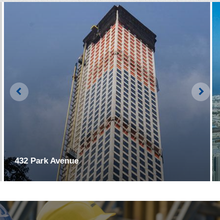
Left
Righ
432 Park Avenue