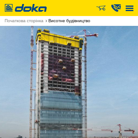
Doka
Початкова сторінка
Висотне будівництво