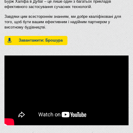
Бурж Халіфа в Дубаї – це лише один з багатьох прикладів
ефективного застосування сучасних технологій.
Завдяки цим всестороннім знанням, ми добре кваліфіковані для
того, щоб бути вашим ефективним і надійним партнером у
висотному будівництві.
Завантажити: Брошура