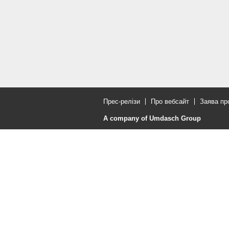
Прес-релізи
Про вебсайт
Заява пр
A company of Umdasch Group