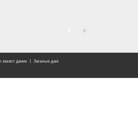
Очистити фільтр
о захист даних
Загальні дані