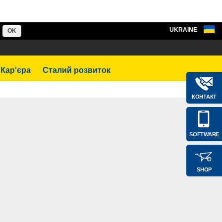
UKRAINE
OK
Кар'єра
Сталий розвиток
КОНТАКТ
SOFTWARE
SHOP