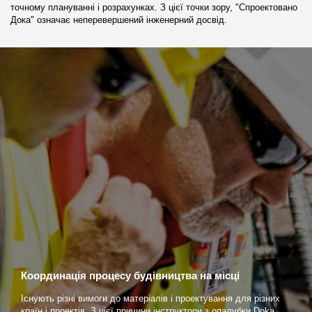
точному плануванні і розрахунках. З цієї точки зору, "Спроектовано
Дока" означає неперевершений інженерний досвід.
Координація процесу будівництва на місці
Існують різні вимоги до матеріалів і проектування для різних
країн і проектів. З цієї причини інструктори з опалубки Doka