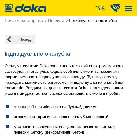
Doka
Початкова сторінка
Послуги
Індивідуальна опалубка
Назад
Індивідуальна опалубка
Опалубні системи Doka охоплюють широкий спектр можливого
застосування опалубки. Однак особливі вимоги та незвичайні
форми вимагають індивідуального підходу. Тут на допомогу
приходить можливість виготовлення індивідуальних опалубних
елементів. Завдяки поєднанню систем Doka з індивідуальними
рішеннями досягається висока ефективність виконання робіт:
менше робіт по збиранню на будмайданчику
скорочення терміну виконання опалубних операцій
можливість врахування спеціальних вимог до вигляду
поверхні бетону (декоративний бетон)