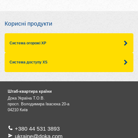
Корисні продукти
Система огорожі XP
Система доступу XS
Штаб-квартира країни
Дока Україна Т.О.В.
просп. Володимира Івасюка 20-а
04210
Київ
+380 44 531 3893
ukraine@doka.com