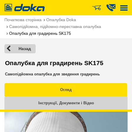
Doka
Початкова сторінка
Опалубка Doka
Самопідйомна, підйомно-переставна опалубка
Опалубка для градирень SK175
Назад
Опалубка для градирень SK175
Самопідйомна опалубка для зведення градирень
Огляд
Інструкції, Документи і Відео