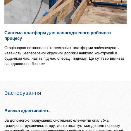
Система платформ для налагодженого робочого
процесу
Стаціонарно встановлені телескопічні платформи забезпечують
наявність безперервної окружної доріжки навколо конструкції в
будь-який час, навіть під час операції підйому. Це суттєво впливає
на підвищення безпеки.
Застосування
Висока адаптивність
За допомогою продуманих системних елементів опалубка
градирень, рухаючись вгору, легко адаптується до змін перерізу
конструкції та дозволяє виконувати роботи в дуже високому темпі.