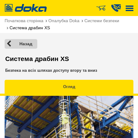
Doka
Початкова сторінка
Опалубка Doka
Системи безпеки
Система драбин XS
Назад
Система драбин XS
Безпека на всіх шляхах доступу вгору та вниз
Огляд