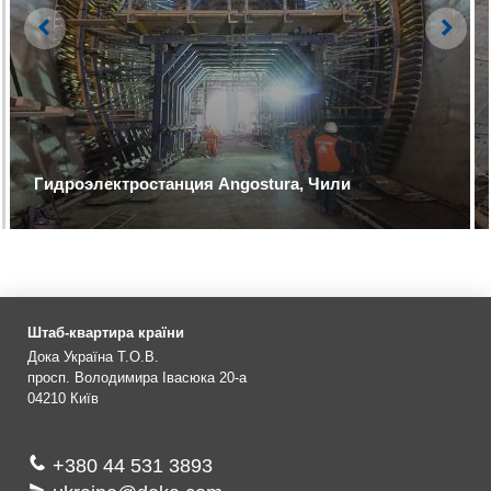
Left
Righ
Гидроэлектростанция Angostura, Чили
Штаб-квартира країни
Дока Україна Т.О.В.
просп. Володимира Івасюка 20-а
04210
Київ
+380 44 531 3893