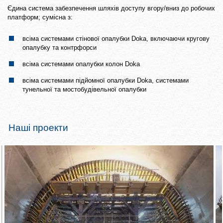
Єдина система забезпечення шляхів доступу вгору/вниз до робочих
платформ; сумісна з:
всіма системами стінової опалубки Doka, включаючи кругову
опалубку та контрфорси
всіма системами опалубки колон Doka
всіма системами підйомної опалубки Doka, системами
тунельної та мостобудівельної опалубки
Наші проекти