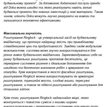
будівельному проекті". За допомогою додаткової послуги оренди
від Doka можна швидко та легко реалізувати навіть великі
будівельні проекти без значних інвестицій у нові матеріали. Таким
чином, клієнти Doka можуть гнучко реагувати на вимоги та
залишатися економічно ефективними.
Максимальна гнучкість
Риштування Ringlock - це універсальний засіб на будівельному
майданчику, що пропонує найкращу якість при привабливому
співвідношенні ціни та продуктивності. Завдяки своїм модульним
можливостям, система може гнучко використовуватися для
різних вимог будівельного майданчика. Зарекомендувавши себе на
ринку будівельних риштувань протягом десятиліть, це
перевірене системне рішення є ідеальним доповненням для
швидкого та безпечного виконання робіт з армування та
опалубки. Крім використання в якості фасадних риштувань,
риштування Ringlock можна використовувати як арматурні
риштування, траншейні мости, сходові вишки, пересувні
риштування, а також як підвісні риштування або риштування для
пташиних кліток.
Крім того, риштування Ringlock надзвичайно міцні, легко
монтуються і повністю сумісні з іншими широко
використовуваними і перевіреними системами кільцевого типу,