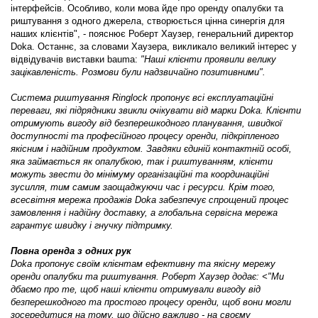
інтерфейсів. Особливо, коли мова йде про оренду опалубки та
риштування з одного джерела, створюється цінна синергія для
наших клієнтів", - пояснює Роберт Хаузер, генеральний директор
Doka. Останнє, за словами Хаузера, викликало великий інтерес у
відвідувачів виставки bauma:
"Наші клієнти проявили велику
зацікавленість. Розмови були надзвичайно позитивними".
Система риштування Ringlock пропонує всі експлуатаційні
переваги, які підрядники звикли очікувати від марки Doka. Клієнти
отримують вигоду від безперешкодного планування, швидкої
доступності та професійного процесу оренди, підкріпленого
якісним і надійним продуктом. Завдяки єдиній контактній особі,
яка займається як опалубкою, так і риштуванням, клієнти
можуть звести до мінімуму організаційні та координаційні
зусилля, тим самим заощаджуючи час і ресурси. Крім того,
всесвітня мережа продажів Doka забезпечує спрощений процес
замовлення і надійну доставку, а глобальна сервісна мережа
гарантує швидку і гнучку підтримку.
Повна оренда з одних рук
Doka пропонує своїм клієнтам ефективну та якісну мережу
оренди опалубки та риштування. Роберт Хаузер додає: <"Ми
дбаємо про те, щоб наші клієнти отримували вигоду від
безперешкодного та простого процесу оренди, щоб вони могли
зосередитися на тому, що дійсно важливо - на своєму