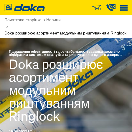
Doka
Початкова сторінка
Новини
Doka розширює асортимент модульним риштуванням Ringlock
Підвищення ефективності та рентабельності завдяки ідеально
підібраним системам опалубки та риштування з одного джерела
Doka розширює
асортимент
модульним
риштуванням
Ringlock
19.06.2023 |
Преса