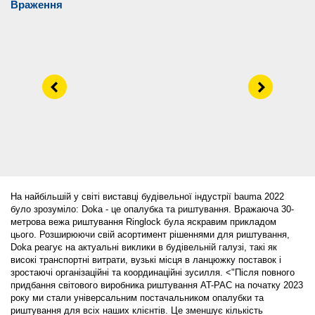
Враження
Left
Right
На найбільшій у світі виставці будівельної індустрії bauma 2022
було зрозуміло: Doka - це опалубка та риштування. Вражаюча 30-
метрова вежа риштування Ringlock була яскравим прикладом
цього. Розширюючи свій асортимент рішеннями для риштування,
Doka реагує на актуальні виклики в будівельній галузі, такі як
високі транспортні витрати, вузькі місця в ланцюжку поставок і
зростаючі організаційні та координаційні зусилля. <"Після повного
придбання світового виробника риштування AT-PAC на початку 2023
року ми стали універсальним постачальником опалубки та
риштування для всіх наших клієнтів. Це зменшує кількість