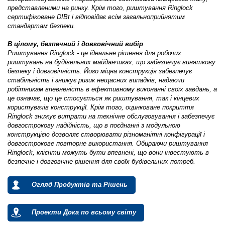
представленими на ринку. Крім того, риштування Ringlock
сертифіковане DIBt і відповідає всім загальноприйнятим
стандартам безпеки.
В цілому, безпечний і довговічний вибір
Риштування Ringlock - це ідеальне рішення для робочих
риштувань на будівельних майданчиках, що забезпечує виняткову
безпеку і довговічність. Його міцна конструкція забезпечує
стабільність і знижує ризик нещасних випадків, надаючи
робітникам впевненість в ефективному виконанні своїх завдань, а
це означає, що це стосується як риштування, так і кінцевих
користувачів конструкції. Крім того, оцинковане покриття
Ringlock знижує витрати на технічне обслуговування і забезпечує
довгострокову надійність, що в поєднанні з модульною
конструкцією дозволяє створювати різноманітні конфігурації і
довгострокове повторне використання. Обираючи риштування
Ringlock, клієнти можуть бути впевнені, що вони інвестують в
безпечне і довговічне рішення для своїх будівельних потреб.
Огляд Продуктів та Рішень
Проекти Дока по всьому світу