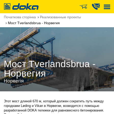
Doka
Початкова сторінка
Реализованные проекты
Мост Tverlandsbrua - Норвегия
Мост Tverlandsbrua -
Норвегия
Норвегія
Этот мост длиной 670 м, который должен сократить путь между
городками Løding и Vikan в Норвегии, возводится с помощью
разработанной DOKA тележки для равновесного бетонирования.