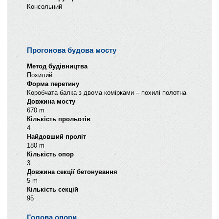
Консольний
Прогонова будова мосту
Метод будівництва
Похилий
Форма перетину
Коробчата балка з двома комірками – похилі полотна
Довжина мосту
670 m
Кількість прольотів
4
Найдовший проліт
180 m
Кількість опор
3
Довжина секції бетонування
5 m
Кількість секцій
95
Голова опори