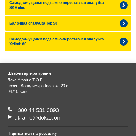
Самодвижущаяся подъемно-переставная опалубка
SKE plus
Балочная опалубка Top 50
Самодвижущаяся подъемно-переставная опалубка
Xclimb 60
Штаб-квартира країни
Дока Україна Т.О.В.
просп. Володимира Івасюка 20-а
04210
Київ
+380 44 531 3893
ukraine@doka.com
Підписатися на розсилку