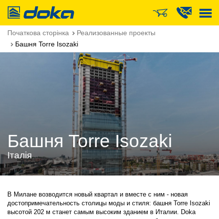
Doka
Початкова сторінка
Реализованные проекты
Башня Torre Isozaki
Башня Torre Isozaki
Італія
В Милане возводится новый квартал и вместе с ним - новая
достопримечательность столицы моды и стиля: башня Torre Isozaki
высотой 202 м станет самым высоким зданием в Италии. Doka