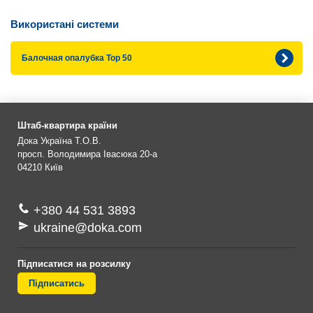
Використані системи
Балочная опалубка Top 50
Штаб-квартира країни
Дока Україна Т.О.В.
просп. Володимира Івасюка 20-а
04210
Київ
+380 44 531 3893
ukraine@doka.com
Підписатися на розсилку
Підписатись