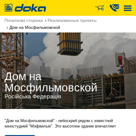
Doka
Початкова сторінка
Реализованные проекты
Дом на Мосфильмовской
Дом на
Мосфильмовской
Російська Федерація
"Дом на Мосфильмовской" - небоскреб рядом с известной
киностудией "Мофвильм". Это высотное здание впечатляет