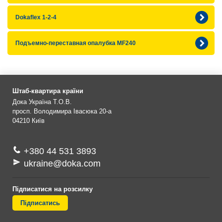
Dokaflex 1-2-4
Подъемно-переставная опалубка MF240
Штаб-квартира країни
Дока Україна Т.О.В.
просп. Володимира Івасюка 20-а
04210
Київ
+380 44 531 3893
ukraine@doka.com
Підписатися на розсилку
Підписатись