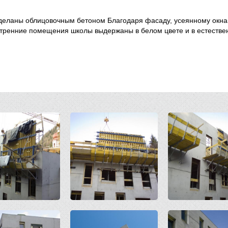
деланы облицовочным бетоном Благодаря фасаду, усеянному окна
тренние помещения школы выдержаны в белом цвете и в естествен
Open
Open
Open
Open