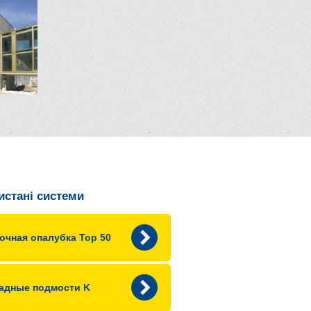
истані системи
очная опалубка Top 50
адные подмости K