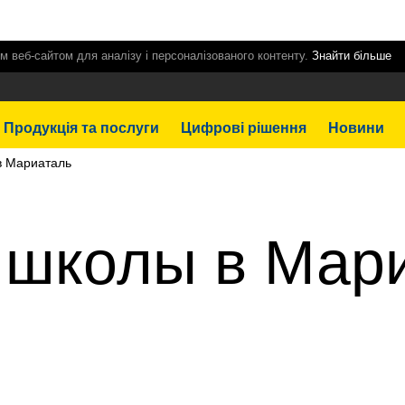
м веб-сайтом для аналізу і персоналізованого контенту.
Знайти більше
Продукція та послуги
Цифрові рішення
Новини
в Мариаталь
 школы в Мар