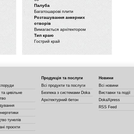
Палуба
Багатошарові плити
Розташування анкерних
отворів
Вимагається архітектором
Тип краю
Гострий край
Продукція та послуги
Новини
споруди
Всі продукти та послуги
Всі новини
та цивільне
Безпека з системами Doka
Виставки та події
тво
Архітектурний бетон
DokaXpress
дування
RSS Feed
енергетики
тво тунелів
ані проєкти