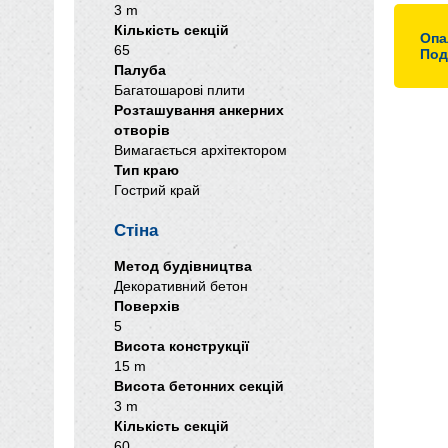
3 m
Кількість секцій
Опа
65
Под
Палуба
Багатошарові плити
Розташування анкерних
отворів
Вимагається архітектором
Тип краю
Гострий край
Стіна
Метод будівництва
Декоративний бетон
Поверхів
5
Висота конструкції
15 m
Висота бетонних секцій
3 m
Кількість секцій
60