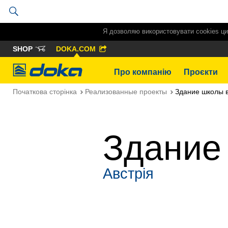
Я дозволяю використовувати cookies ци
SHOP
DOKA.COM
Doka
Про компанію
Проєкти
Початкова сторінка
Реализованные проекты
Здание школы 
Здание
Австрія