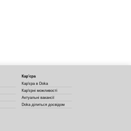
Кар'єра
Кар'єра в Doka
Кар'єрні можливості
Актуальні вакансії
Doka ділиться досвідом