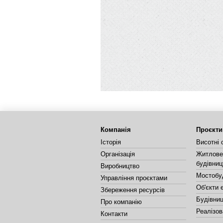
Компанія
Проєкти
Історія
Висотні 
Організація
Житлове 
будівниц
Виробництво
Мостобу
Управління проєктами
Об'єкти 
Збереження ресурсів
Будівниц
Про компанію
Реалізов
Контакти