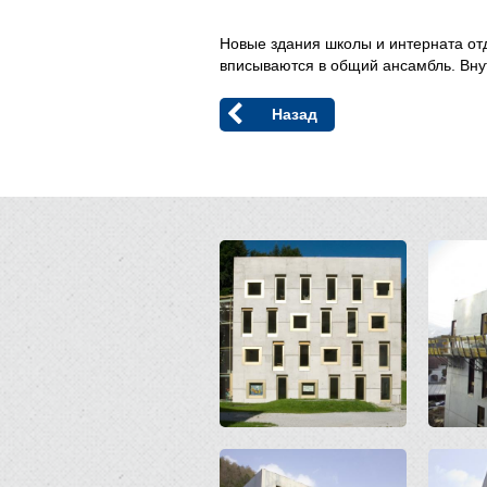
Новые здания школы и интерната от
вписываются в общий ансамбль. Вну
Назад
Open
Open
Open
Open