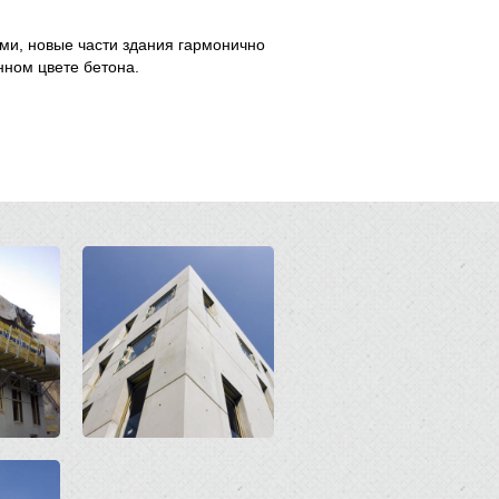
ми, новые части здания гармонично
ном цвете бетона.
Open