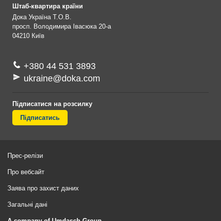
Штаб-квартира країни
Дока Україна Т.О.В.
просп. Володимира Івасюка 20-а
04210
Київ
+380 44 531 3893
ukraine@doka.com
Підписатися на розсилку
Підписатись
Прес-релізи
Про вебсайт
Заява про захист даних
Загальні дані
A company of Umdasch Group