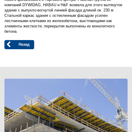
компаний DYWIDAG, HABAU и H&F возвела для этого вытянутое
здание с выпукло-вогнутой линией фасада длиной ок. 230 м
Стальной каркас здания с остекленным фасадом усилен
лестничными клетками из железобетона, выстпающими как
элементы жесткости; перекрытия выполнены из монолитного
бетона.
Назад
Open