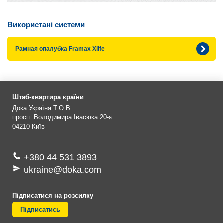
Використані системи
Рамная опалубка Framax Xlife
Штаб-квартира країни
Дока Україна Т.О.В.
просп. Володимира Івасюка 20-а
04210
Київ
+380 44 531 3893
ukraine@doka.com
Підписатися на розсилку
Підписатись