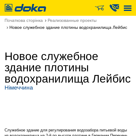
Doka
Початкова сторінка
Реализованные проекты
Новое служебное здание плотины водохранилища Лейбис
Новое служебное
здание плотины
водохранилища Лейбис
Німеччина
Служебное здание для регулирования водозабора питьевой воды
из водохранилища на 2-й по высоте плотине в Германии Перечень