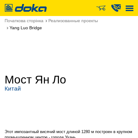
Doka
Початкова сторінка
Реализованные проекты
Yang Luo Bridge
Мост Ян Ло
Китай
Этот импозантный висячий мост длиной 1280 м построен в крупном
промышленном центре - городе Ухань.