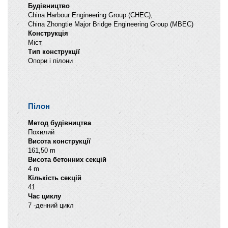
Будівництво
China Harbour Engineering Group (CHEC),
China Zhongtie Major Bridge Engineering Group (MBEC)
Конструкція
Міст
Тип конструкції
Опори і пілони
Пілон
Метод будівництва
Похилий
Висота конструкції
161,50 m
Висота бетонних секцій
4 m
Кількість секцій
41
Час циклу
7 -денний цикл