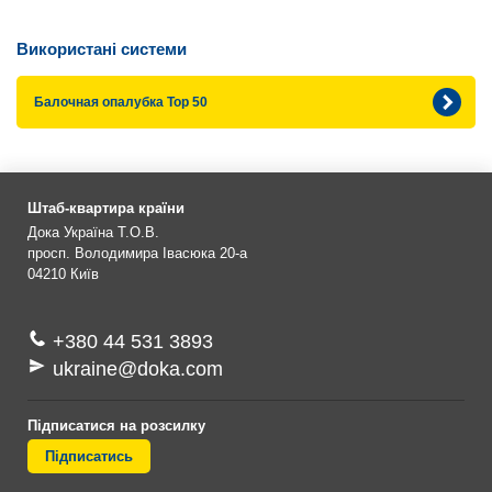
Використані системи
Балочная опалубка Top 50
Штаб-квартира країни
Дока Україна Т.О.В.
просп. Володимира Івасюка 20-а
04210
Київ
+380 44 531 3893
ukraine@doka.com
Підписатися на розсилку
Підписатись