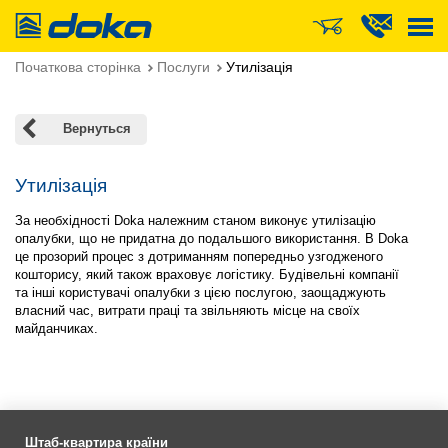
Doka
Початкова сторінка
Послуги
Утилізація
Вернуться
Утилізація
За необхідності Doka належним станом виконує утилізацію
опалубки, що не придатна до подальшого використання. В Doka
це прозорий процес з дотриманням попередньо узгодженого
кошторису, який також враховує логістику. Будівельні компанії
та інші користувачі опалубки з цією послугою, заощаджують
власний час, витрати праці та звільняють місце на своїх
майданчиках.
Штаб-квартира країни