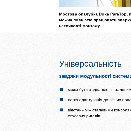
Мостова опалубка Doka ParaTop, 
можна повністю працювати зверху
неточності монтажу.
Універсальність
завдяки модульності систем
може бути з'єднаною зі сталевим
легка адаптувація до різних по
відстань між сталевими консоля
сталевих ригелів