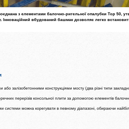
поєднана з елементами балочно-ригельної опалубки Top 50, ут
. Інноваційний вбудований башмак дозволяє легко встановит
и
и або залізобетонними конструкціями мосту (два різні типи закладн
перечних перерізів консольної плити за допомогою елементів балочн
ми системи можна корегувати в певному діапазоні, обираючи найбі