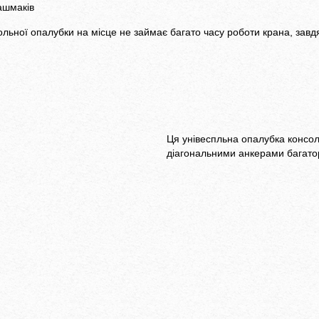
ашмаків
сольної опалубки на місце не займає багато часу роботи крана, за
Ця унівеспльна опалубка консол
діагональними анкерами багато