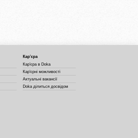
Кар'єра
Кар'єра в Doka
Кар'єрні можливості
Актуальні вакансії
Doka ділиться досвідом