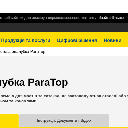
м веб-сайтом для аналізу і персоналізованого контенту.
Знайти більше
Продукція та послуги
Цифрові рішення
Новини
стова опалубка ParaTop
убка ParaTop
землю для мостів та естакад, де застосовуються сталеві або за
тном та консолями
Інструкції, Документи і Відео