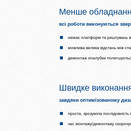
Менше обладнання
всі роботи виконуються звер
немає платформ та риштувань в 
можлива велика відстань між ст
демонтаж опалубки полегшуєтьс
Швидке виконанн
завдяки оптимізованому диз
проста, зрозуміла послідовність
час монтажу/демонтажу скорочує