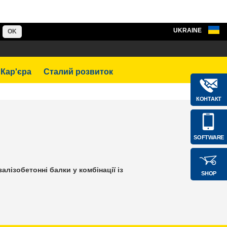
UKRAINE
OK
Кар'єра
Сталий розвиток
КОНТАКТ
SOFTWARE
лізобетонні балки у комбінації із
SHOP