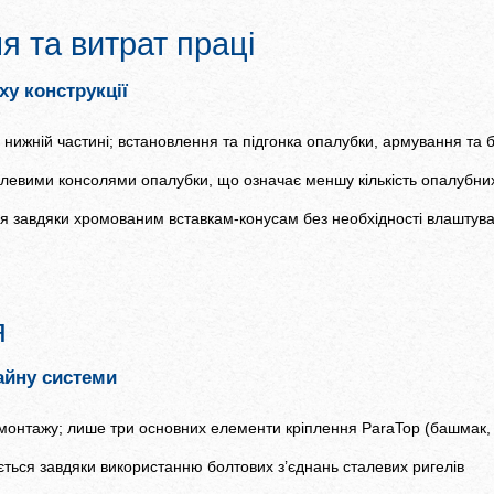
 та витрат праці
ху конструкції
нижній частині; встановлення та підгонка опалубки, армування та 
алевими консолями опалубки, що означає меншу кількість опалубних
я завдяки хромованим вставкам-конусам без необхідності влаштув
я
айну системи
 монтажу; лише три основних елементи кріплення Para­Top (башмак, 
ться завдяки використанню болтових з’єднань сталевих ригелів