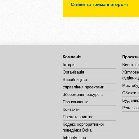
Стійки та тримачі огорожі
Компанія
Проєкти
Історія
Висотні 
Організація
Житлове 
будівниц
Виробництво
Мостобу
Управління проєктами
Об'єкти 
Збереження ресурсів
Будівниц
Про компанію
Реалізов
Контакти
Представництва
Кодекс корпоративної
поведінки Doka
Integrity Line