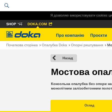
Я дозволяю використовувати cookies ци
SHOP
DOKA.COM
Doka
Про компанію
Проєкти
Початкова сторінка
Опалубка Doka
Опорні риштування
Мо
Назад
Мостова опал
Консольна опалубка без опори на 
монолітним залізобетонним поло
Огляд