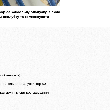
ворює консольну опалубку, з якою
и опалубку та компенсувати
их башмаків)
о-ригельної опалубки Top 50
льш зручні місця розташування