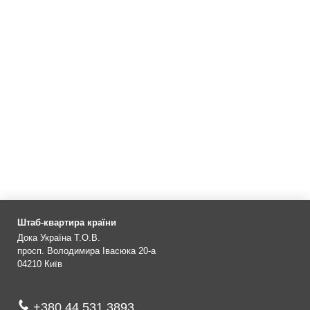
Штаб-квартира країни
Дока Україна Т.О.В.
просп. Володимира Івасюка 20-а
04210
Київ
+380 44 531 3893