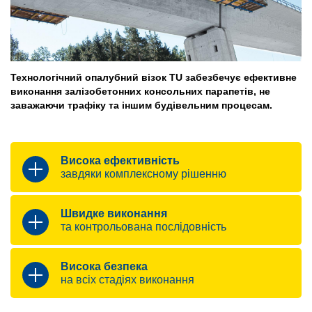
Технологічний опалубний візок TU забезбечує ефективне
виконання залізобетонних консольних парапетів, не
заважаючи трафіку та іншим будівельним процесам.
Висока ефективність
завдяки комплексному рішенню
Спрощені опалубні операції
Швидке виконання
та контрольована послідовність
комплексна орендована система з
готовими робочими платформами,
Пришвидшення процесу будівництва
елементами каркасу та опалубки
Висока безпека
проте вкладання арматури та подача
на всіх стадіях виконання
попередньо зібрані блоки системи
бетону з верхнього рівня
встановлюються просто та швидко
Максимальний захист персоналу
підвісний дизайн