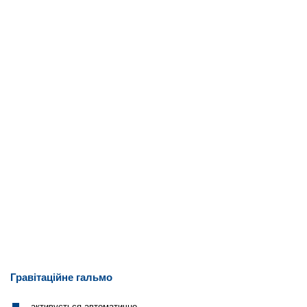
Гравітаційне гальмо
активується автоматично