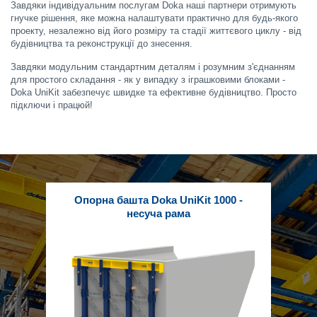
Завдяки індивідуальним послугам Doka наші партнери отримують
гнучке рішення, яке можна налаштувати практично для будь-якого
проекту, незалежно від його розміру та стадії життєвого циклу - від
будівництва та реконструкції до знесення.
Завдяки модульним стандартним деталям і розумним з'єднанням
для простого складання - як у випадку з іграшковими блоками -
Doka UniKit забезпечує швидке та ефективне будівництво. Просто
підключи і працюй!
Опорна башта Doka UniKit 1000 -
несуча рама