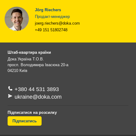
Jörg Riechers
Продакт-менеджер
joerg.riechers@doka.com
+49 151 51802748
Штаб-квартира країни
Дока Україна Т.О.В.
просп. Володимира Івасюка 20-а
04210
Київ
+380 44 531 3893
ukraine@doka.com
Підписатися на розсилку
Підписатись