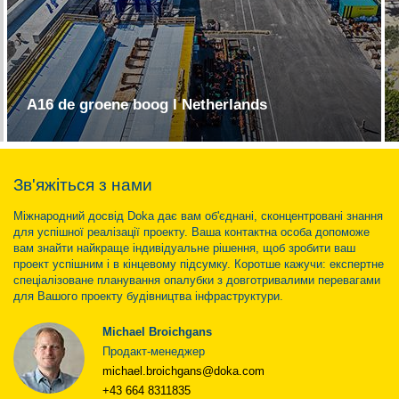
A16 de groene boog I Netherlands
Зв'яжіться з нами
Міжнародний досвід Doka дає вам об'єднані, сконцентровані знання
для успішної реалізації проекту. Ваша контактна особа допоможе
вам знайти найкраще індивідуальне рішення, щоб зробити ваш
проект успішним і в кінцевому підсумку. Коротше кажучи: експертне
спеціалізоване планування опалубки з довготривалими перевагами
для Вашого проекту будівництва інфраструктури.
Michael Broichgans
Продакт-менеджер
michael.broichgans@doka.com
+43 664 8311835