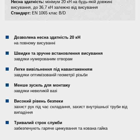
Несна здатність:
мінімум 20 кН на будь-якій довжині
висування, до 36,7 кН залежно від висування
Стандарт:
EN 1065 клас B/D
Дозволена несна здатність 20 кН
на повному висуванні
Швидке та зручне встановлення висування
завдяки нумерованим отворам
Легке вивільнення під навантаженням
завдяки оптимізованій геометрії різьби
Менше зусиль для монтажу
завдяки невеликій вазі
Високий рівень безпеки
захист рук під час складання, захист внутрішньої труби від
випадіння
Тривалий строк служби
забезпечують гаряче цинкування та кована гайка