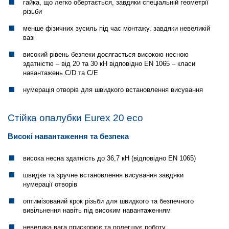
гайка, що легко обертається, завдяки спеціальній геометрії
різьби
менше фізичних зусиль під час монтажу, завдяки невеликій
вазі
високий рівень безпеки досягається високою несною
здатністю – від 20 та 30 кН відповідно EN 1065 – класи
навантажень C/D та C/E
нумерація отворів для швидкого встановлення висування
Стійка опалубки Eurex 20 eco
Високі навантаження та безпека
висока несна здатність до 36,7 кН (відповідно EN 1065)
швидке та зручне встановлення висування завдяки
нумерації отворів
оптимізований крок різьби для швидкого та безпечного
вивільнення навіть під високим навантаженням
невелика вага прискорює та полегшує роботу