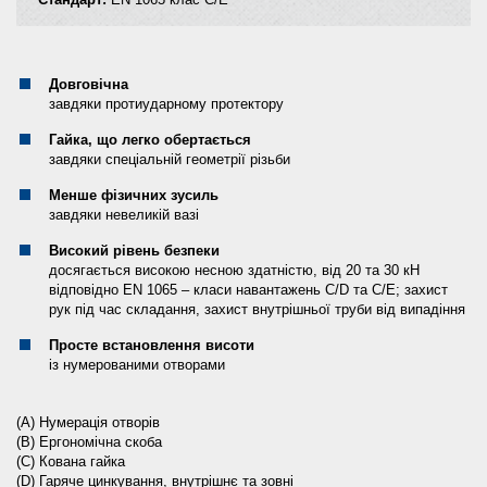
Довговічна
завдяки протиударному протектору
Гайка, що легко обертається
завдяки спеціальній геометрії різьби
Менше фізичних зусиль
завдяки невеликій вазі
Високий рівень безпеки
досягається високою несною здатністю, від 20 та 30 кН
відповідно EN 1065 – класи навантажень C/D та C/E; захист
рук під час складання, захист внутрішньої труби від випадіння
Просте встановлення висоти
із нумерованими отворами
(A) Нумерація отворів
(B) Ергономічна скоба
(C) Кована гайка
(D) Гаряче цинкування, внутрішнє та зовні