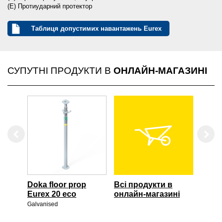
(E) Протиударний протектор
Таблиця допустимих навантажень Eurex
СУПУТНІ ПРОДУКТИ В
ОНЛАЙН-МАГАЗИНІ
Left
Righ
Doka floor prop
Всі продукти в
Eurex 20 eco
онлайн-магазині
Galvanised