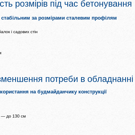
ість розмірів під час бетонування
, стабільним за розмірами сталевим профілям
алок і садових стін
м
 зменшення потреби в обладнанні
використання на будмайданчику конструкції
и — до 130 см