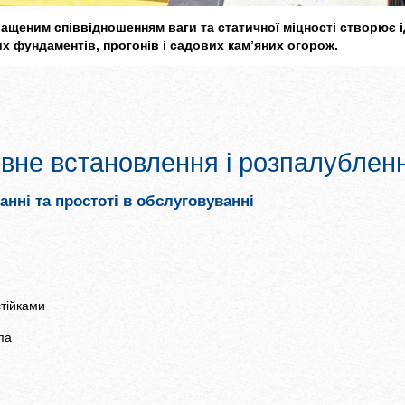
ращеним співвідношенням ваги та статичної міцності створює 
их фундаментів, прогонів і садових кам’яних огорож.
вне встановлення і розпалублен
анні та простоті в обслуговуванні
стійками
па