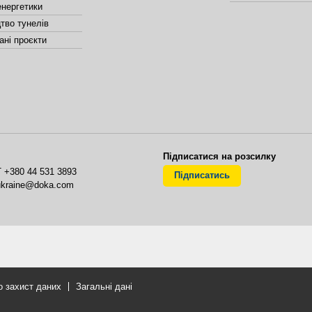
енергетики
тво тунелів
ані проєкти
Підписатися на розсилку
T
+380 44 531 3893
Підписатись
ukraine@doka.com
о захист даних
Загальні дані