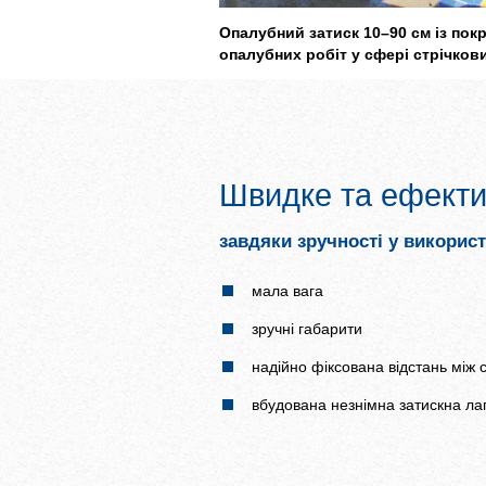
Опалубний затиск 10–90 см із пок
опалубних робіт у сфері стрічков
Швидке та ефекти
завдяки зручності у використ
мала вага
зручні габарити
надійно фіксована відстань між 
вбудована незнімна затискна ла