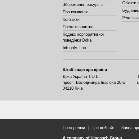
Об'єкти 
Збереження ресурсів
Будівниц
Про компанію
Реалізов
Контакти
Представництва
Кодекс корпоративної
поведінки Doka
Integrity Line
Штаб-квартира країни
Дока Україна Т.О.В.
просп. Володимира Івасюка 20-а
04210
Київ
Прес-релізи
Про вебсайт
Заява пр
A company of Umdasch Group