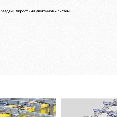
авдяки вібростійкій двоклиновій системі