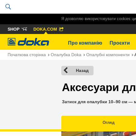
Я дозволяю використовувати cookies ци
SHOP
DOKA.COM
Doka
Про компанію
Проєкти
Початкова сторінка
Опалубка Doka
Опалубні компоненти
Назад
Аксесуари дл
Затиск для опалубки 10–90 см — 
Огляд