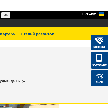
UKRAINE
OK
Кар'єра
Сталий розвиток
КОНТАКТ
SOFTWARE
будмайданчику.
SHOP