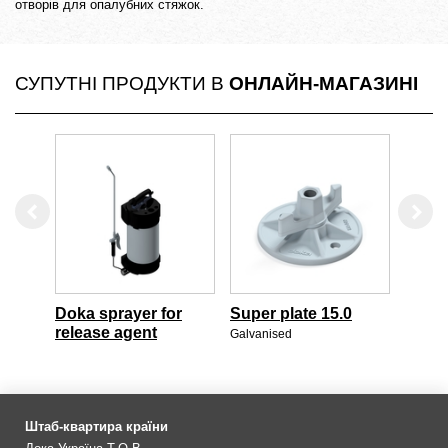
отворів для опалубних стяжок.
СУПУТНІ ПРОДУКТИ В
ОНЛАЙН-МАГАЗИНІ
Left
Righ
Doka sprayer for
Super plate 15.0
Unive
release agent
R20/
Galvanised
Blue
Штаб-квартира країни