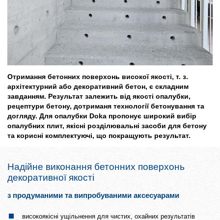
Отримання бетонних поверхонь високої якості, т. з.
архітектурний або декоративний бетон, є складним
завданням. Результат залежить від якості опалубки,
рецептури бетону, дотриманя технології бетонування та
догляду. Для опалубки Doka пропонує широкий вибір
опалубних плит, якісні розділювальні засоби для бетону
та корисні комплектуючі, що покращують результат.
Надійне виконання бетонних поверхонь
декоративної якості
з продуманими та випробуваними аксесуарами
високоякісні ущільнення для чистих, охайних результатів