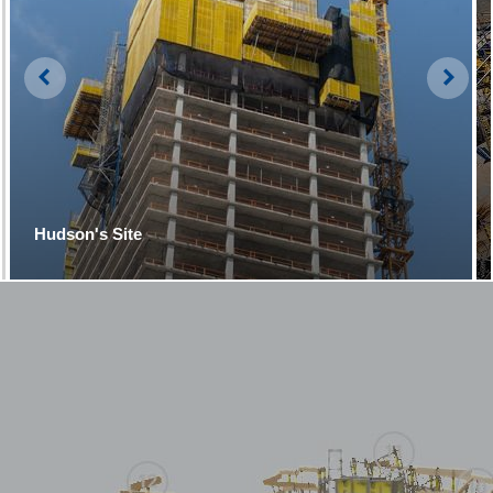
зручного застосування опалубки
Left
Righ
Hudson's Site