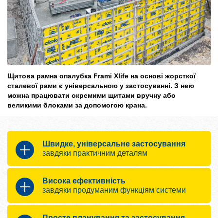
Щитова рамна опалубка Frami Xlife на основі жорсткої
сталевої рами є універсальною у застосуванні. З нею
можна працювати окремими щитами вручну або
великими блоками за допомогою крана.
Швидке, універсальне застосування
завдяки практичним деталям
Висока ефективність
щитова опалубка із сталевою рамою
завдяки продуманим функціям системи
для фундаментів, стін та колон
робота щитами вручну або блоками
щитів із застосуванням крану
Просте планування та застосування