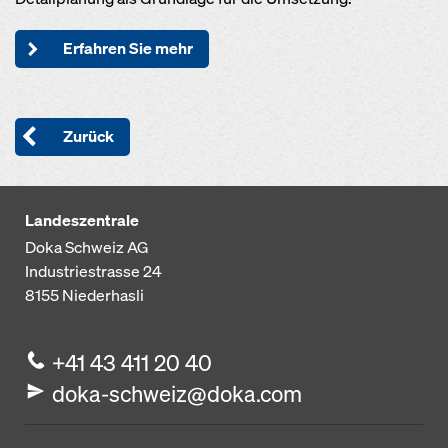
Erfahren Sie mehr
Zurück
Landeszentrale
Doka Schweiz AG
Industriestrasse 24
8155
Niederhasli
+41 43 411 20 40
doka-schweiz@doka.com