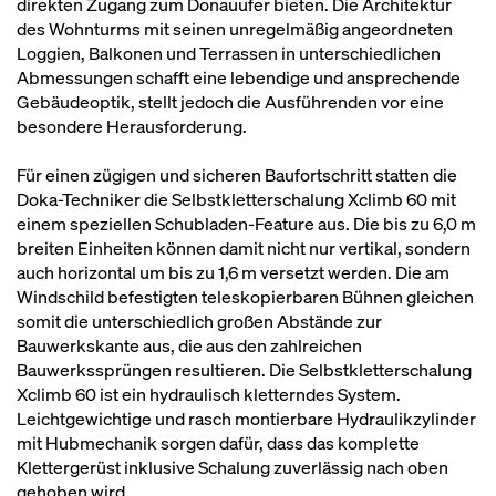
direkten Zugang zum Donauufer bieten. Die Architektur
des Wohnturms mit seinen unregelmäßig angeordneten
Loggien, Balkonen und Terrassen in unterschiedlichen
Abmessungen schafft eine lebendige und ansprechende
Gebäudeoptik, stellt jedoch die Ausführenden vor eine
besondere Herausforderung.
Für einen zügigen und sicheren Baufortschritt statten die
Doka-Techniker die Selbstkletterschalung Xclimb 60 mit
einem speziellen Schubladen-Feature aus. Die bis zu 6,0 m
breiten Einheiten können damit nicht nur vertikal, sondern
auch horizontal um bis zu 1,6 m versetzt werden. Die am
Windschild befestigten teleskopierbaren Bühnen gleichen
somit die unterschiedlich großen Abstände zur
Bauwerkskante aus, die aus den zahlreichen
Bauwerkssprüngen resultieren. Die Selbstkletterschalung
Xclimb 60 ist ein hydraulisch kletterndes System.
Leichtgewichtige und rasch montierbare Hydraulikzylinder
mit Hubmechanik sorgen dafür, dass das komplette
Klettergerüst inklusive Schalung zuverlässig nach oben
gehoben wird.