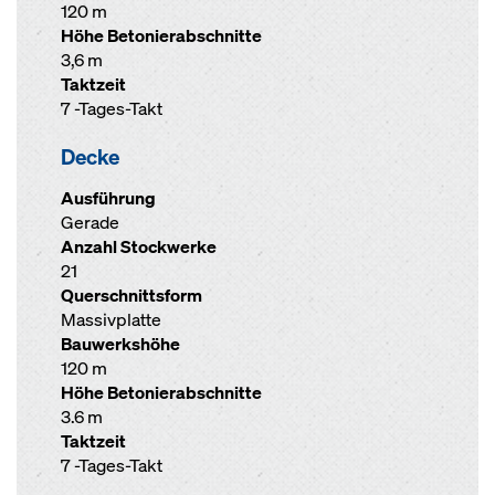
120 m
Höhe Betonierabschnitte
3,6 m
Taktzeit
7 -Tages-Takt
Decke
Ausführung
Gerade
Anzahl Stockwerke
21
Querschnittsform
Massivplatte
Bauwerkshöhe
120 m
Höhe Betonierabschnitte
3.6 m
Taktzeit
7 -Tages-Takt