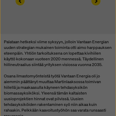
Left
Right
tehokkaita oikeussuojakeinoja. Voit hylätä kaikki
suostumusta edellyttävät evästeet napsauttamalla
”Hylkää” tai säätämällä
evästeasetuksia
napsauttamalla evästeasetuksia tämän
verkkosivuston alareunassa ja käyttämällä vastaavia
valintaruutuja. Voit peruuttaa suostumuksesi milloin
tahansa tulevin vaikutuksin ja ilmoittamatta syytä
klikkaamalla tämän verkkosivuston alaosassa olevaa
Palataan hetkeksi viime syksyyn, jolloin Vantaan Energian
evästeasetuksia
.
uuden strategian mukainen toiminta otti aimo harppauksen
eteenpäin. Yhtiön tarkoituksena on lopettaa kivihiilen
Löydät lisätietoja evästeistämme
käyttö kokonaan vuoteen 2020 mennessä. Täydellinen
tietosuojakäytännöstämme
. Tarjoamme sinulle myös
hiilineutraalius siintää yrityksen visiossa vuonna 2035.
mahdollisuuden valita evästeet (evästeiden
lisäasetukset).
Osana ilmastomyönteistä työtä Vantaan Energia oli jo
aiemmin päättänyt muuttaa Martinlaaksossa toimivan
hiilellä ja maakaasulla käyneen tehdasyksikön
biomassayksiköksi. Yleensä tämän kaltaisten
uusioprojektien hinnat ovat pilvissä. Uusien
tehdasyksiköiden rakentaminen syö niin aikaa kuin
rahaakin. Pelkkään kaavoitustyöhön saa varata runsaasti
resursseja.