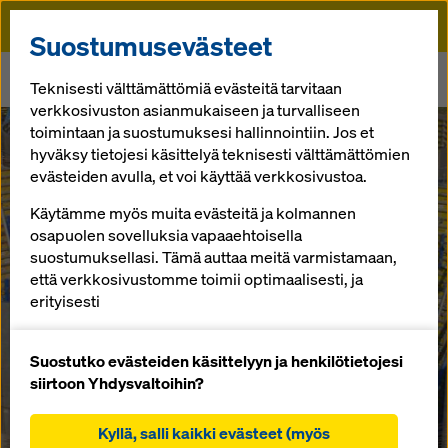
Doka
Suostumusevästeet
Doka
Uutishuone
Teknisesti välttämättömiä evästeitä tarvitaan
Dokan tuotteet taistelussa ilmastonmuutosta vastaan
verkkosivuston asianmukaiseen ja turvalliseen
toimintaan ja suostumuksesi hallinnointiin. Jos et
hyväksy tietojesi käsittelyä teknisesti välttämättömien
Referenssit
Dokan tuotteet
evästeiden avulla, et voi käyttää verkkosivustoa.
Käytämme myös muita evästeitä ja kolmannen
taistelussa
osapuolen sovelluksia vapaaehtoisella
suostumuksellasi. Tämä auttaa meitä varmistamaan,
ilmastonmuuto
että verkkosivustomme toimii optimaalisesti, ja
erityisesti
sta vastaan
parannamme jatkuvasti verkkosivustomme
toiminnallisuutta (toiminnalliset ja tilastolliset
Suostutko evästeiden käsittelyyn ja henkilötietojesi
evästeet),
siirtoon Yhdysvaltoihin?
sujuvan ostoprosessin helpottamiseksi Doka-
25.03.2019 |
Suomi
verkkokauppaa käytettäessä (toiminnalliset ja
Kyllä, salli kaikki evästeet (myös