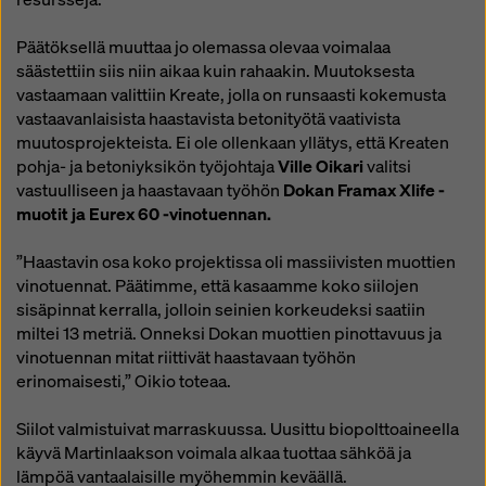
Päätöksellä muuttaa jo olemassa olevaa voimalaa
säästettiin siis niin aikaa kuin rahaakin. Muutoksesta
vastaamaan valittiin Kreate, jolla on runsaasti kokemusta
vastaavanlaisista haastavista betonityötä vaativista
muutosprojekteista. Ei ole ollenkaan yllätys, että Kreaten
pohja- ja betoniyksikön työjohtaja
Ville Oikari
valitsi
vastuulliseen ja haastavaan työhön
Dokan Framax Xlife -
muotit ja Eurex 60 -vinotuennan.
”Haastavin osa koko projektissa oli massiivisten muottien
vinotuennat. Päätimme, että kasaamme koko siilojen
sisäpinnat kerralla, jolloin seinien korkeudeksi saatiin
miltei 13 metriä. Onneksi Dokan muottien pinottavuus ja
vinotuennan mitat riittivät haastavaan työhön
erinomaisesti,” Oikio toteaa.
Siilot valmistuivat marraskuussa. Uusittu biopolttoaineella
käyvä Martinlaakson voimala alkaa tuottaa sähköä ja
lämpöä vantaalaisille myöhemmin keväällä.