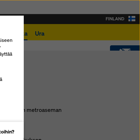
FINLAND
nkohtaista
Ura
aiseen
y
äyttää
YHTEYDENOTTO
ä
SOFTWARE
SHOP
ckan uuden metroaseman
toihin?
utkimuskeskuksen