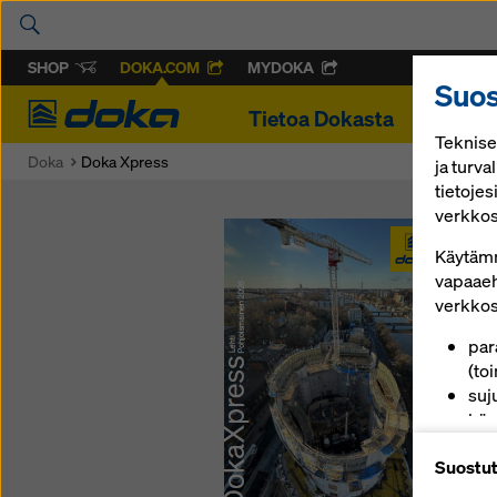
SHOP
DOKA.COM
MYDOKA
Suo
Doka
Tietoa Dokasta
Hankke
Teknise
Doka
Doka Xpress
ja turva
tietojes
verkkos
Käytämm
vapaaeh
verkkosi
par
(toi
suj
käyt
pal
Suostut
alu