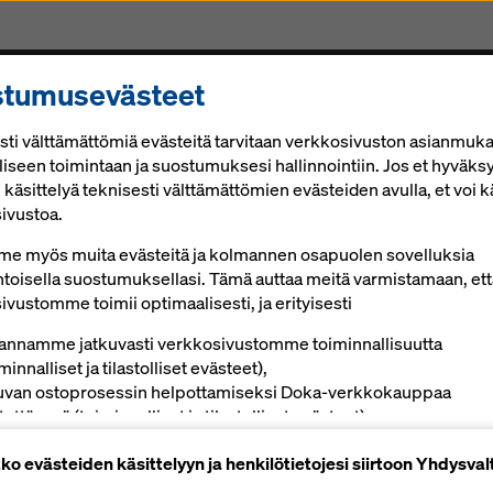
stumusevästeet
et
Muotit & Palvelut
Digitaaliset ratkaisut
Aja
sti välttämättömiä evästeitä tarvitaan verkkosivuston asianmuk
lliseen toimintaan ja suostumuksesi hallinnointiin. Jos et hyväks
i käsittelyä teknisesti välttämättömien evästeiden avulla, et voi k
ivustoa.
Doka Xpress Nordic 2026
e myös muita evästeitä ja kolmannen osapuolen sovelluksia
19.02.2026
toisella suostumuksellasi. Tämä auttaa meitä varmistamaan, ett
vustomme toimii optimaalisesti, ja erityisesti
Lehti Pohjoismainen 2026:
annamme jatkuvasti verkkosivustomme toiminnallisuutta
Ruotsi:
minnalliset ja tilastolliset evästeet),
Matkustamisen tulevaisuuden muovaaminen – Doka Na
uvan ostoprosessin helpottamiseksi Doka-verkkokauppaa
ytimessä
ettäessä (toiminnalliset ja tilastolliset evästeet),
velemalla sinua käyttäjänä asianmukaisella mainonnalla tietyillä
ko evästeiden käsittelyyn ja henkilötietojesi siirtoon Yhdysval
stoilla (markkinointievästeet).
Norja:
Teknologia betonissa – Doka osallistuu tulevaisuuden t