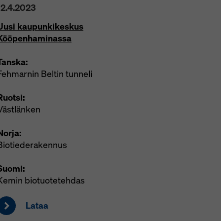
12.4.2023
Uusi kaupunkikeskus
Kööpenhaminassa
Tanska:
Fehmarnin Beltin tunneli
Ruotsi:
Västlänken
Norja:
Biotiederakennus
Suomi:
Kemin biotuotetehdas
Lataa