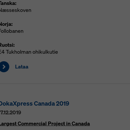
Tanska:
Næsseskoven
Norja:
Follobanen
Ruotsi:
E4 Tukholman ohikulkutie
Lataa
DokaXpress Canada 2019
17.12.2019
Largest Commercial Project in Canada