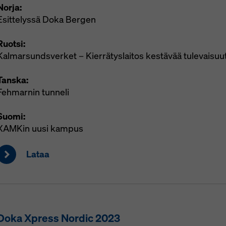
Norja:
Esittelyssä Doka Bergen
Ruotsi:
Kalmarsundsverket – Kierrätyslaitos kestävää tulevaisuu
Tanska:
Fehmarnin tunneli
Suomi:
XAMKin uusi kampus
Lataa
Doka Xpress Nordic 2023