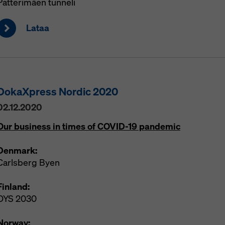
Patterimäen tunneli
Lataa
DokaXpress Nordic 2020
02.12.2020
Our business in times of COVID-19 pandemic
Denmark:
Carlsberg Byen
Finland:
OYS 2030
Norway: