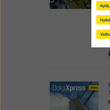
Napsautt
Kyllä
annat s
Napsaut
evästeet
Hylkä
Yhdysval
jotka si
Valit
asetukse
asetuks
kattaa m
voi pää
seuranta
oikeuss
napsaut
evästea
valintar
vaikutu
alaosas
Löydät 
sinulle