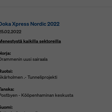
Doka Xpress Nordic 2022
25.02.2022
Menestystä kaikilla sektoreilla
Norja:
Drammenin uusi sairaala
Ruotsi:
Skärholmen .- Tunneliprojekti
Tanska:
Postbyen - Kööpenhaminan keskusta
Suomi: