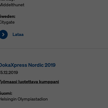
Middelthunet
Sweden:
Citygate
Lataa
DokaXpress Nordic 2019
15.12.2019
Työmaasi luotettava kumppani
Suomi:
Helsingin Olympiastadion