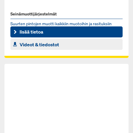
Seinämuottijärjestelmät
Suur­ten pin­to­jen muot­ti kaik­kiin muo­toi­hin ja ra­si­tuk­siin
lisää tietoa
Videot & tiedostot