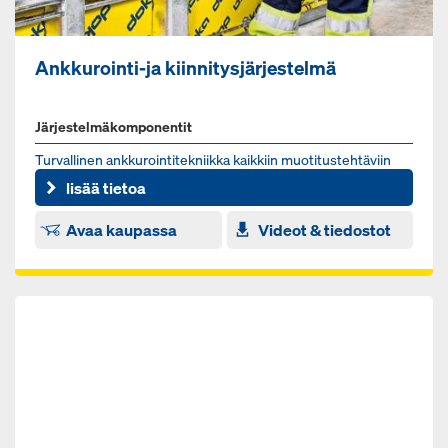
Ankkurointi-ja kiinnitysjärjestelmä
Järjestelmäkomponentit
Tur­val­li­nen ank­ku­roin­ti­tek­niik­ka kaik­kiin muo­ti­tus­teh­tä­viin
lisää tietoa
Avaa kaupassa
Videot & tiedostot