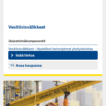
Vesitiivisvälikkeet
Järjestelmäkomponentit
Ve­si­tii­vis­vä­lik­keet - täy­del­li­set be­to­ni­pin­nat yk­si­tyis­koh­taa
myö­ten
lisää tietoa
Avaa kaupassa