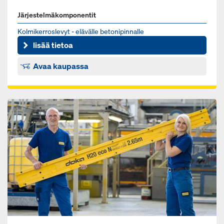
Järjestelmäkomponentit
Kol­mi­ker­ros­le­vyt - elä­väl­le be­to­ni­pin­nal­le
lisää tietoa
Avaa kaupassa