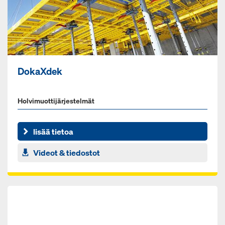
DokaXdek
Holvimuottijärjestelmät
lisää tietoa
Videot & tiedostot