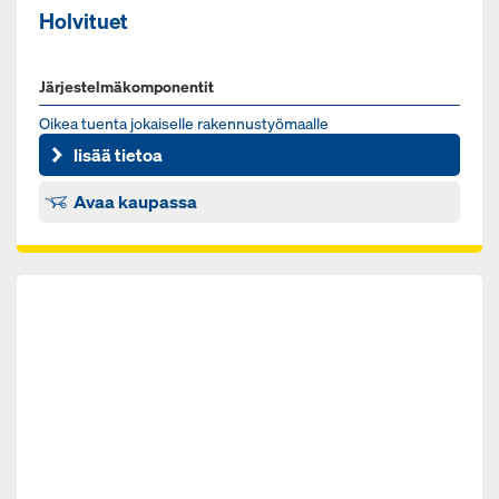
Holvituet
Järjestelmäkomponentit
Oi­kea tuen­ta jo­kai­sel­le ra­ken­nus­työ­maal­le
lisää tietoa
Avaa kaupassa