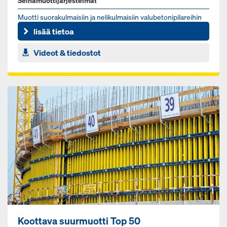
Seinämuottijärjestelmät
Muot­ti suo­ra­kul­mai­siin ja ne­li­kul­mai­siin va­lu­be­to­ni­pi­la­rei­hin
lisää tietoa
Videot & tiedostot
Koottava suurmuotti Top 50