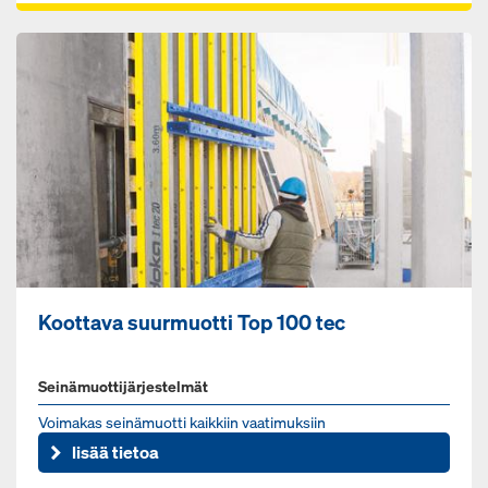
Koottava suurmuotti Top 100 tec
Seinämuottijärjestelmät
Voi­ma­kas sei­nä­muot­ti kaik­kiin vaa­ti­muk­siin
lisää tietoa