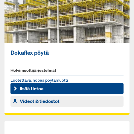
Dokaflex pöytä
Holvimuottijärjestelmät
Luo­tet­ta­va, no­pea pöy­tä­muot­ti
lisää tietoa
Videot & tiedostot