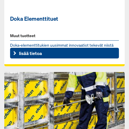
Doka Elementtituet
Muut tuotteet
Doka-elementtitukien uusimmat innovaatiot tekevät niistä
markkinoiden helppokäyttöisimmät.
lisää tietoa