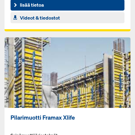
tä­vään muo­ti­tuk­seen
lisää tietoa
Videot & tiedostot
Pilarimuotti Framax Xlife