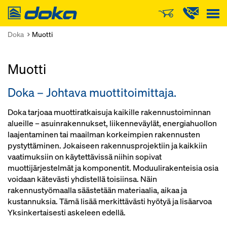
Doka
Doka
Muotti
Muotti
Doka – Johtava muottitoimittaja.
Doka tarjoaa muottiratkaisuja kaikille rakennustoiminnan
alueille – asuinrakennukset, liikenneväylät, energiahuollon
laajentaminen tai maailman korkeimpien rakennusten
pystyttäminen. Jokaiseen rakennusprojektiin ja kaikkiin
vaatimuksiin on käytettävissä niihin sopivat
muottijärjestelmät ja komponentit. Moduulirakenteisia osia
voidaan kätevästi yhdistellä toisiinsa. Näin
rakennustyömaalla säästetään materiaalia, aikaa ja
kustannuksia. Tämä lisää merkittävästi hyötyä ja lisäarvoa
Yksinkertaisesti askeleen edellä.