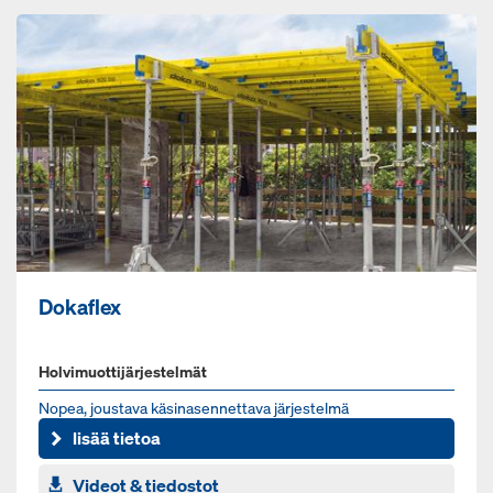
Dokaflex
Holvimuottijärjestelmät
No­pea, jous­ta­va kä­si­na­sen­net­ta­va jär­jes­tel­mä
lisää tietoa
Videot & tiedostot