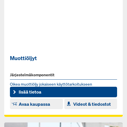
Muottiöljyt
Järjestelmäkomponentit
Oi­kea muot­tiöl­jy jo­kai­seen käyt­tö­tar­koi­tuk­seen
lisää tietoa
Avaa kaupassa
Videot & tiedostot