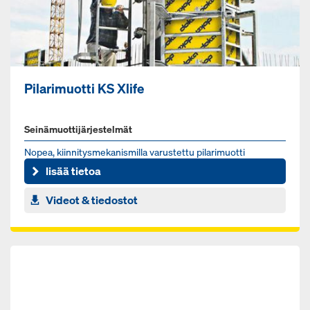
Pilarimuotti KS Xlife
Seinämuottijärjestelmät
No­pea, kiin­ni­tys­me­ka­nis­mil­la va­rus­tet­tu pi­la­ri­muot­ti
lisää tietoa
Videot & tiedostot