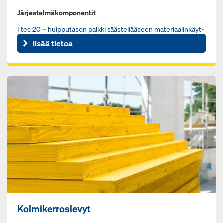
Järjestelmäkomponentit
I tec 20 – huip­pu­ta­son palk­ki sääs­te­li­ää­seen ma­te­ri­aa­lin­käyt­
töön
lisää tietoa
Kolmikerroslevyt