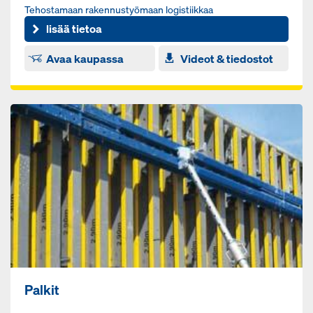
Te­hos­ta­maan ra­ken­nus­työ­maan lo­gis­tiik­kaa
lisää tietoa
Avaa kaupassa
Videot & tiedostot
Palkit