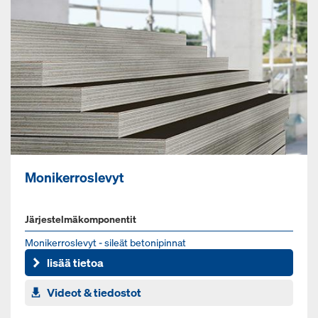
Monikerroslevyt
Järjestelmäkomponentit
Mo­ni­ker­ros­le­vyt - si­leät be­to­ni­pin­nat
lisää tietoa
Videot & tiedostot