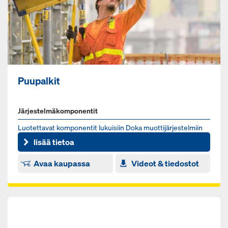
Puupalkit
Järjestelmäkomponentit
Luo­tet­ta­vat kom­po­nen­tit lu­kui­siin Doka muot­ti­jär­jes­tel­miin
lisää tietoa
Avaa kaupassa
Videot & tiedostot