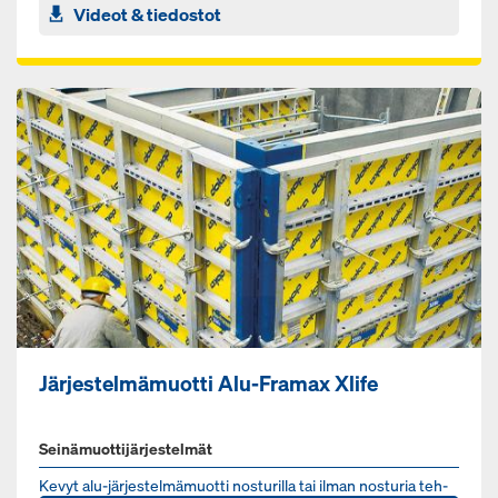
Videot & tiedostot
Järjestelmämuotti Alu-Framax Xlife
Seinämuottijärjestelmät
Ke­vyt alu-jär­jes­tel­mä­muot­ti nos­tu­ril­la tai il­man nos­tu­ria teh­