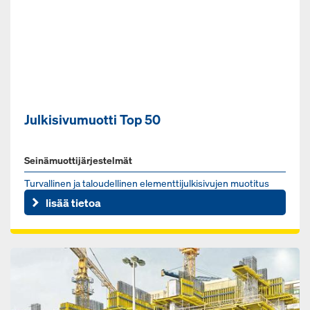
Julkisivumuotti Top 50
Seinämuottijärjestelmät
Tur­val­li­nen ja ta­lou­del­li­nen ele­ment­ti­jul­ki­si­vu­jen muo­ti­tus
lisää tietoa