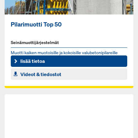
Pilarimuotti Top 50
Seinämuottijärjestelmät
Muot­ti kai­ken muo­toi­sil­le ja ko­koi­sil­le va­lu­be­to­ni­pi­la­reil­le
lisää tietoa
Videot & tiedostot