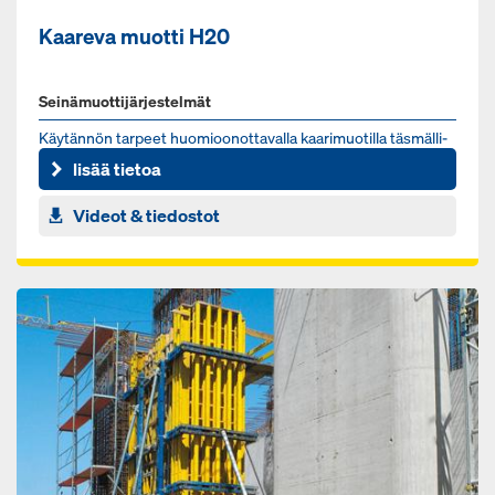
Kaareva muotti H20
Seinämuottijärjestelmät
Käy­tän­nön tar­peet huo­mioo­not­ta­val­la kaa­ri­muo­til­la täs­mäl­li­
set kaa­ret
lisää tietoa
Videot & tiedostot