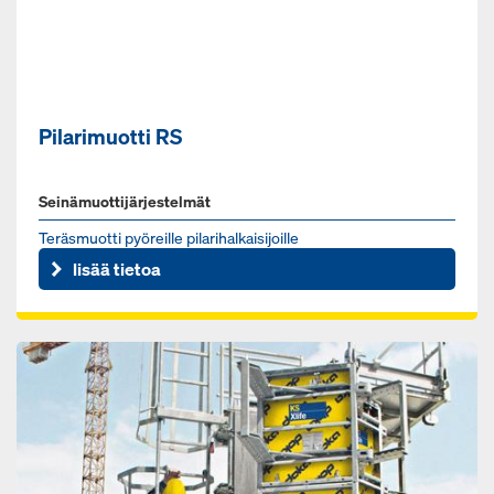
Pilarimuotti RS
Seinämuottijärjestelmät
Te­räs­muot­ti pyö­reil­le pi­la­ri­hal­kai­si­joil­le
lisää tietoa