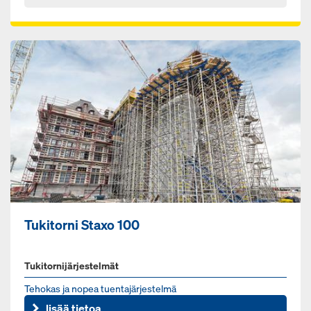
Tukitorni Staxo 100
Tukitornijärjestelmät
Te­ho­kas ja no­pea tuen­ta­jär­jes­tel­mä
lisää tietoa