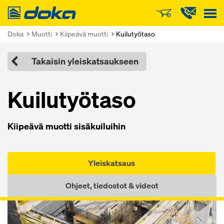
Doka
Doka
Muotti
Kiipeävä muotti
Kuilutyötaso
Takaisin yleiskatsaukseen
Kui­lu­työ­ta­so
Kii­peä­vä muot­ti si­sä­kui­lui­hin
Yleiskatsaus
Ohjeet, tiedostot & videot