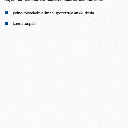
pai­no­voi­ma­kah­va il­man upo­tet­tu­ja ank­ku­rio­sia
kan­na­tus­pää