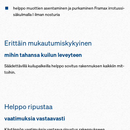
help­po muot­tien asen­ta­mi­nen ja pur­ka­mi­nen Framax ir­ro­tus­si­
sä­kul­mal­la I il­man nos­tu­ria
Erit­täin mu­kau­tu­mis­ky­kyi­nen
mi­hin ta­han­sa kui­lun le­vey­teen
Sää­det­tä­vil­lä kui­lu­pal­keil­la help­po so­vi­tus ra­ken­nuk­sen kaik­kiin mit­
toi­hin.
Help­po ri­pus­taa
vaa­ti­muk­sia vas­taa­vas­ti
Käy­tän­nön vaa­ti­muk­sia vas­taa­va ri­pus­tus ra­ken­nuk­seen