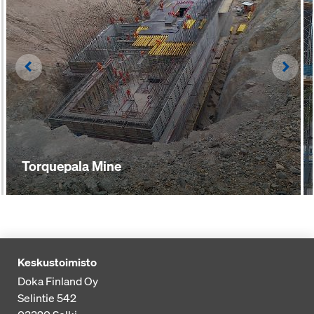
Left
Righ
Torquepala Mine
Keskustoimisto
Doka Finland Oy
Selintie 542