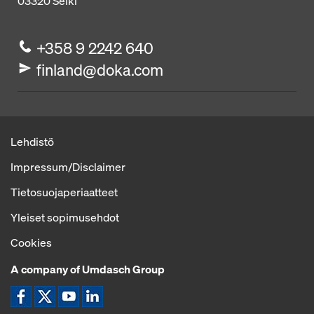
03320
Selki
+358 9 2242 640
finland@doka.com
Lehdistö
Impressum/Disclaimer
Tietosuojaperiaatteet
Yleiset sopimusehdot
Cookies
A company of Umdasch Group
Kuvake Facebook
Kuvake Twitter
Kuvake YouTube
Kuvake LinkedIn