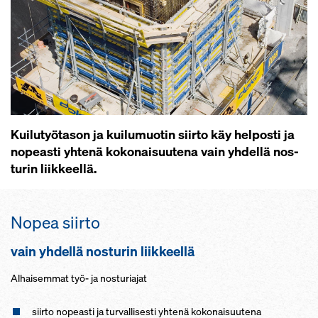
Kui­lu­työ­ta­son ja kui­lu­muo­tin siir­to käy hel­pos­ti ja
no­peas­ti yh­te­nä ko­ko­nai­suu­te­na vain yh­del­lä nos­
tu­rin liik­keel­lä.
No­pea siir­to
vain yh­del­lä nos­tu­rin liik­keel­lä
Al­hai­sem­mat työ- ja nos­tu­ria­jat
siir­to no­peas­ti ja tur­val­li­ses­ti yh­te­nä ko­ko­nai­suu­te­na