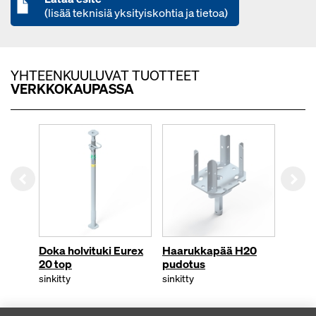
(lisää teknisiä yksityiskohtia ja tietoa)
YHTEENKUULUVAT TUOTTEET
VERKKOKAUPASSA
Left
Rig
Doka holvituki Eurex
Haarukkapää H20
Kiert
20 top
pudotus
sinkitt
sinkitty
sinkitty