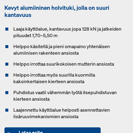
Kevyt alumiininen holvituki, jolla on suuri
kantavuus
Laaja käyttöalue, kantavuus jopa 128 kN ja jatkeiden
pituudet 1,70–5,50 m
Helppo käsitellä ja pieni omapaino yhtenäisen
alumiinisen rakenteen ansiosta
Helppo irrottaa suurikokoisen mutterin ansiosta
Helppo irrottaa myös suurilla kuormilla
kaksinkertaisen kierteen ansiosta
Puhdistus vaatii vähemmän työtä itsepuhdistuvan
kierteen ansiosta
Laajennettu käyttöalue helposti asennettavien
lisäruuvimekanismien ansiosta
Lataa esite