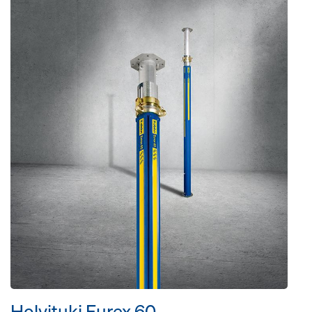
Holvituki Eurex 60