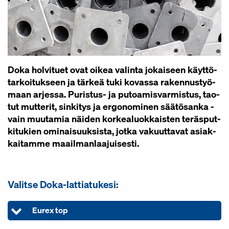
Doka hol­vi­tuet ovat oi­kea va­lin­ta jo­kai­seen käyt­tö­
tar­koi­tuk­seen ja tär­keä tu­ki ko­vas­sa ra­ken­nus­työ­
maan ar­jes­sa. Pu­ris­tus- ja pu­toa­mis­var­mis­tus, tao­
tut mut­te­rit, sin­ki­tys ja er­go­no­mi­nen sää­tö­san­ka -
vain muu­ta­mia näi­den kor­kea­luok­kais­ten te­räs­put­
ki­tu­kien omi­nai­suuk­sis­ta, jot­ka va­kuut­ta­vat asiak­
kai­tam­me maa­il­man­laa­jui­ses­ti.
Valitse Doka-lattiatukesi:
Eurex top