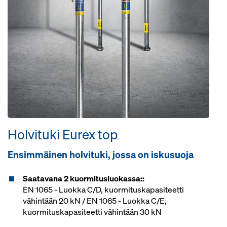
Holvituki Eurex top
Ensimmäinen holvituki, jossa on iskusuoja
Saatavana 2 kuormitusluokassa::
EN 1065 - Luokka C/D, kuormituskapasiteetti
vähintään 20 kN / EN 1065 - Luokka C/E,
kuormituskapasiteetti vähintään 30 kN