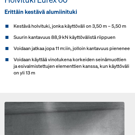
Erittäin kestävä alumiinituki
Kestävä holvituki, jonka käyttöväli on 3,50 m – 5,50 m
Suurin kantavuus 88,9 kN käyttövälistä riippuen
Voidaan jatkaa jopa 11 m:iin, jolloin kantavuus pienenee
Voidaan käyttää vinotukena korkeiden seinämuottien
ja esivalmistettujen elementtien kanssa, kun käyttöväli
on yli 13 m
Open