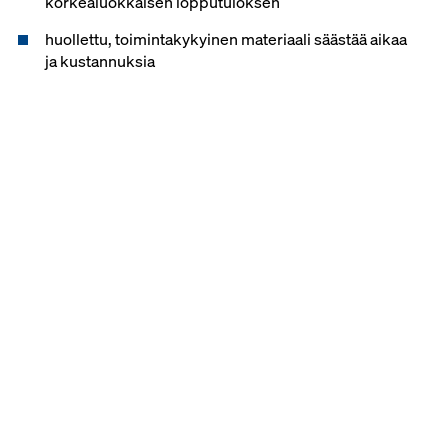
korkealuokkaisen lopputuloksen
huollettu, toimintakykyinen materiaali säästää aikaa
ja kustannuksia