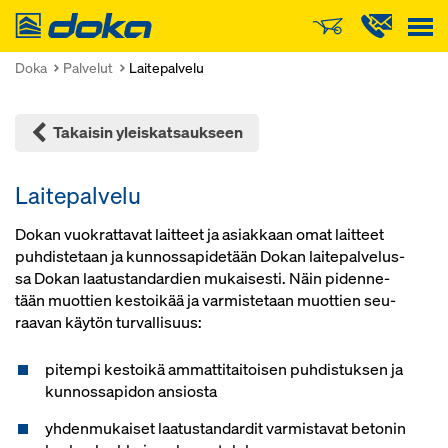
Doka
Doka
Palvelut
Laitepalvelu
Takaisin yleiskatsaukseen
Laitepalvelu
Do­kan vuo­k­rat­ta­vat lait­teet ja asiak­kaan omat lait­teet
puh­dis­te­taan ja kun­nos­sa­pi­de­tään Do­kan lai­te­pal­ve­lus­
sa Do­kan laa­tus­tan­dar­dien mu­kai­ses­ti. Näin pi­den­ne­
tään muot­tien kes­toi­kää ja var­mis­te­taan muot­tien seu­
raa­van käy­tön tur­val­li­suus:
pitempi kestoikä ammattitaitoisen puhdistuksen ja
kunnossapidon ansiosta
yhdenmukaiset laatustandardit varmistavat betonin